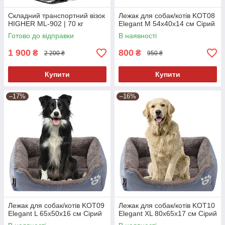
Складний транспортний візок
Лежак для собак/котів KOT08
HIGHER ML-902 | 70 кг
Elegant M 54x40x14 см Сірий
Готово до відправки
В наявності
1 900
800
₴
₴
2 200 ₴
950 ₴
Купити
Купити
–17%
–16%
Лежак для собак/котів KOT09
Лежак для собак/котів KOT10
Elegant L 65x50x16 см Сірий
Elegant XL 80x65x17 см Сірий