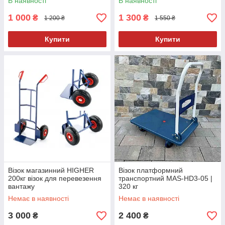
В наявності
В наявності
1 000
1 300
₴
₴
1 200 ₴
1 550 ₴
Купити
Купити
Візок магазинний HIGHER
Візок платформний
200кг візок для перевезення
транспортний MAS-HD3-05 |
вантажу
320 кг
Немає в наявності
Немає в наявності
3 000
2 400
₴
₴