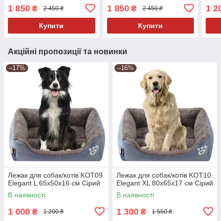
1 850
1 850
1 2
₴
₴
2 450 ₴
2 450 ₴
Купити
Купити
Акційні пропозиції та новинки
–17%
–16%
Лежак для собак/котів KOT09
Лежак для собак/котів KOT10
Elegant L 65x50x16 см Сірий
Elegant XL 80x65x17 см Сірий
В наявності
В наявності
1 000
1 300
₴
₴
1 200 ₴
1 550 ₴