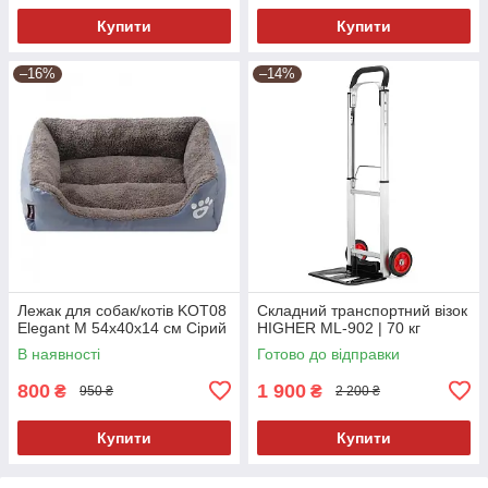
Купити
Купити
–16%
–14%
Лежак для собак/котів KOT08
Складний транспортний візок
Elegant M 54x40x14 см Сірий
HIGHER ML-902 | 70 кг
В наявності
Готово до відправки
800
1 900
₴
₴
950 ₴
2 200 ₴
Купити
Купити