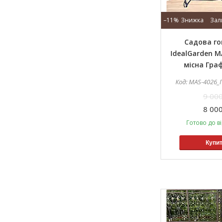
–11%
Зал
Садова г
IdealGarden M
місна Гра
MAS-4026_
9 000
8 000
Готово до в
Купи