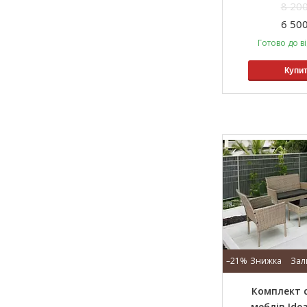
8 200
6 500
Готово до в
Купи
–21%
Зал
Комплект 
меблів Ide