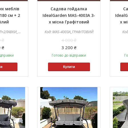
их меблів
Садова гойдалка
Са
180 см + 2
IdealGarden MAS-4003A 3-
Ideal
ілий
х місна Графітовий
х м
ЛАВКИ_БІЛИЙ
MAS-4003A_ГРАФІТОВИЙ
 ₴
4 000 ₴
 ₴
3 200 ₴
ідправки
Готово до відправки
Го
ти
Купити