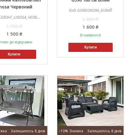
inosa Червоний
GORDON396_БІЛИЙ
ЛОНГ_LINOSA_ЧЕРВОНИЙ
1 800 ₴
1 700 ₴
1 600 ₴
1 500 ₴
В наявності
тово до відправки
Купити
Купити
Залишилось 8 днів
–10%
Залишилось 8 днів