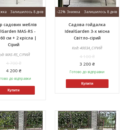
Залишилось 8 днів
–22%
Залишилось 8 днів
р садових меблів
Садова гойдалка
alGarden MAS-RS -
IdealGarden 3-х місна
 60 см + 2 крісла |
Світло-сірий
Сірий
4003A_СІРИЙ
MAS-RS_СІРИЙ
4 100 ₴
4 700 ₴
3 200 ₴
4 200 ₴
Готово до відправки
тово до відправки
Купити
Купити