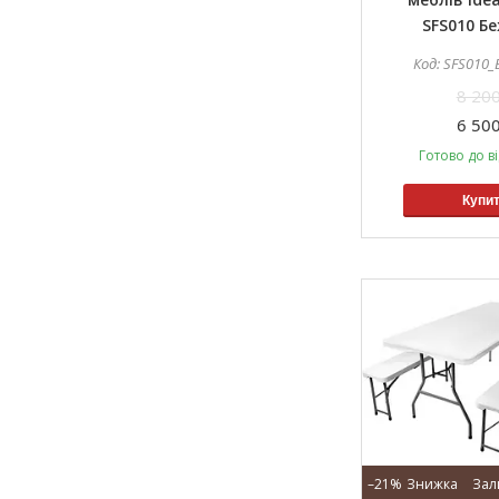
SFS010 Б
SFS010
8 200
6 500
Готово до в
Купи
–21%
Зал