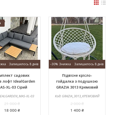
а
Залишилось 8 днів
–30%
Залишилось 8 днів
мплект садових
Підвісне крісло-
в лофт IdealGarden
гойдалка з подушкою
AS-XL-03 Сірий
GRAZIA 3013 Кремовий
DEALGARDEN_MAS-XL-03
GRAZIA_3013_КРЕМОВИЙ
21 000 ₴
2 000 ₴
18 000 ₴
1 400 ₴