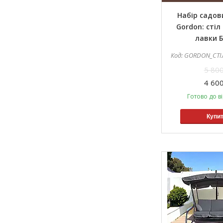
Набір садов
Gordon: стіл 
лавки Б
GORDON_СТІЛ+2
5 800
4 600
Готово до в
Купи