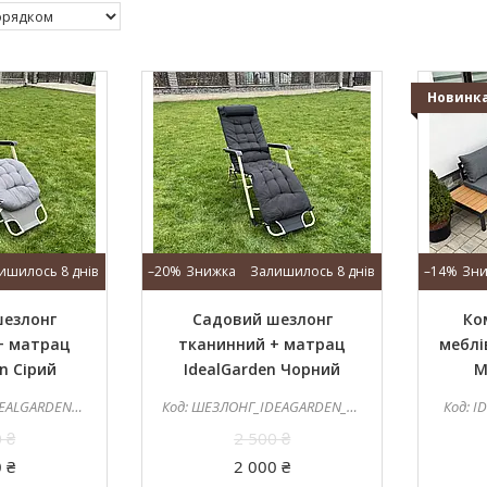
Новинк
ишилось 8 днів
–20%
Залишилось 8 днів
–14%
шезлонг
Садовий шезлонг
Ко
+ матрац
тканинний + матрац
меблі
n Сірий
IdealGarden Чорний
M
GARDEN_СІРИЙ
ШЕЗЛОНГ_IDEAGARDEN_ЧОРНИЙ
I
 ₴
2 500 ₴
 ₴
2 000 ₴