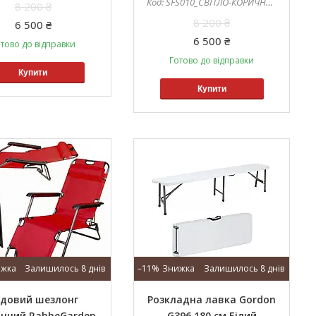
SFS010_СВІТЛО-КОРИЧНЕВИЙ
8 200 ₴
8 200 ₴
6 500 ₴
6 500 ₴
тово до відправки
Готово до відправки
Купити
Купити
Залишилось 8 днів
–11%
Залишилось 8 днів
довий шезлонг
Розкладна лавка Gordon
нний RahheGarden
G396 180 см Білий