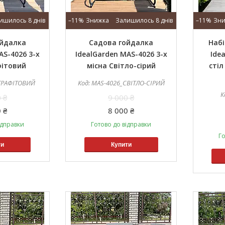
ишилось 8 днів
–11%
Залишилось 8 днів
–11%
ойдалка
Садова гойдалка
Набі
AS-4026 3-х
IdealGarden MAS-4026 3-х
Ide
фітовий
місна Світло-сірий
стіл
ГРАФІТОВИЙ
MAS-4026_СВІТЛО-СІРИЙ
 ₴
9 000 ₴
 ₴
8 000 ₴
ідправки
Готово до відправки
Го
ти
Купити