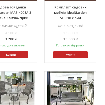
дова гойдалка
Комплект садових
Garden MAS-4003A 3-
меблів IdealGarden
існа Світло-сірий
SFS010 сірий
MAS-4003A_СІРИЙ
SFS011_СІРИЙ
4 100 ₴
15 000 ₴
3 200 ₴
13 500 ₴
тово до відправки
Готово до відправки
Купити
Купити