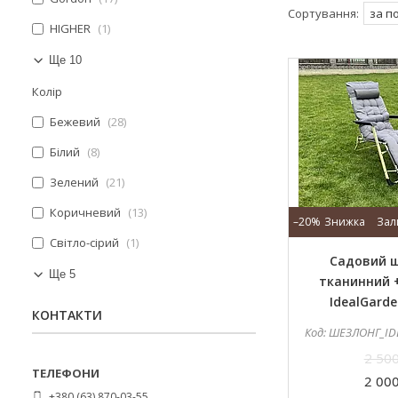
HIGHER
1
Ще 10
Колір
Бежевий
28
Білий
8
Зелений
21
Коричневий
13
–20%
Зал
Світло-сірий
1
Садовий 
Ще 5
тканинний 
IdealGarde
КОНТАКТИ
ШЕЗЛОНГ_IDEAL
2 500
2 000
+380 (63) 870-03-55