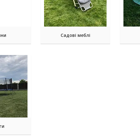
ини
Садові меблі
ти