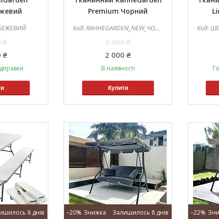
ежевий
Premium Чорний
L
_БЕЖЕВИЙ
RAHHEGARDEN_NEW_ЧОРНИЙ
ШЕЗ
 ₴
2 300 ₴
 ₴
2 000 ₴
ідправки
В наявності
Го
ти
Купити
ишилось 8 днів
–20%
Залишилось 8 днів
–22%