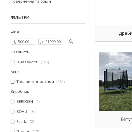
Повернення та обмін
ФІЛЬТРИ
Ціна
Драб
Наявність
В наявності
161
Акція
Товари зі знижками
161
Виробник
BERDSEN
1
BOHU
3
Бату
Ecarla
2
Gordon
17