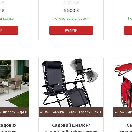
 ₴
8 200 ₴
 ₴
6 500 ₴
ідправки
Готово до відправки
Го
ти
Купити
ишилось 8 днів
–13%
Залишилось 8 днів
–12%
садових
Садовий шезлонг
Са
alGarden
тканинний RahheGarden
ткани