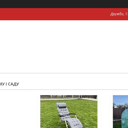
Дружби, 17
У І САДУ