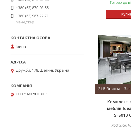
Готово до в
+380 (63) 870-03-55
Купи
+380 (63) 967-22-71
Менеджер
Ірина
Дружби, 178, Шегині, Україна
–21%
Зал
ТОВ "ЗАКУПОЛЬ"
Комплект 
меблів Ide
SFS010 
SFS01