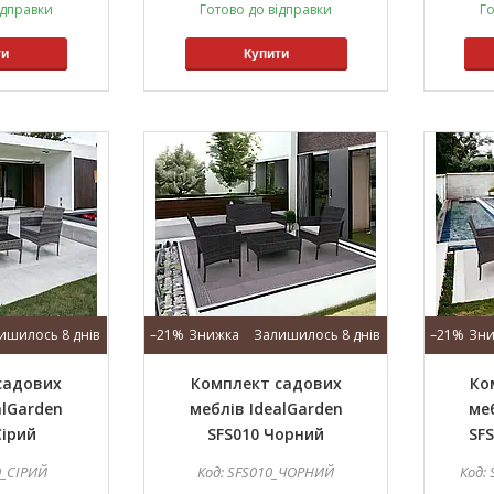
ідправки
Готово до відправки
Го
ти
Купити
ишилось 8 днів
–21%
Залишилось 8 днів
–21%
садових
Комплект садових
Ко
alGarden
меблів IdealGarden
ме
Сірий
SFS010 Чорний
SF
0_СІРИЙ
SFS010_ЧОРНИЙ