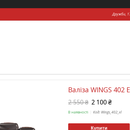
Дружби, 17
Валіза WINGS 402 E
2 550 ₴
2 100 ₴
В наявності
Код:
Wings_402_xl
Купити