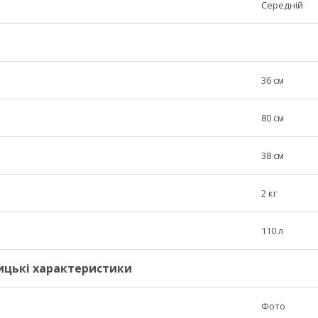
Середній
36 см
80 см
38 см
2 кг
110 л
ицькі характеристики
Фото