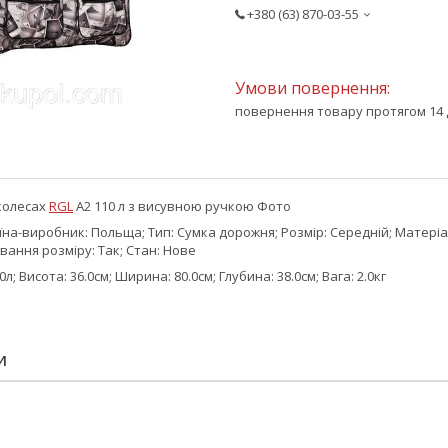
+380 (63) 870-03-55
повернення товару протягом 14 
колесах
RGL
A2 110 л з висувною ручкою Фото
їна-виробник: Польща; Тип: Сумка дорожня; Розмір: Середній; Матеріа
ювання розміру: Так; Стан: Нове
0л; Висота: 36.0см; Ширина: 80.0см; Глубина: 38.0см; Вага: 2.0кг
И