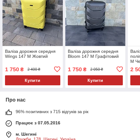
Валіза дорожня середня
Валіза дорожня середня
Валі
Wings 147 M Жовтий
Bloom 147 M Графітовий
полі
M Ч
1 750
1 750
2 5
₴
₴
2 400 ₴
2 050 ₴
Купити
Купити
Про нас
96% позитивних з 715 відгуків за рік
Працює з 07.05.2016
м. Шегині
Дружби, 178, Шегині, Україна