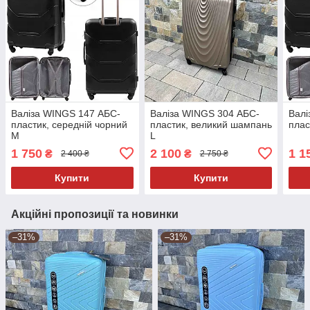
Валіза WINGS 147 АБС-
Валіза WINGS 304 АБС-
Валі
пластик, середній чорний
пластик, великий шампань
плас
M
L
1 750
2 100
1 1
₴
₴
2 400 ₴
2 750 ₴
Купити
Купити
Акційні пропозиції та новинки
–31%
–31%