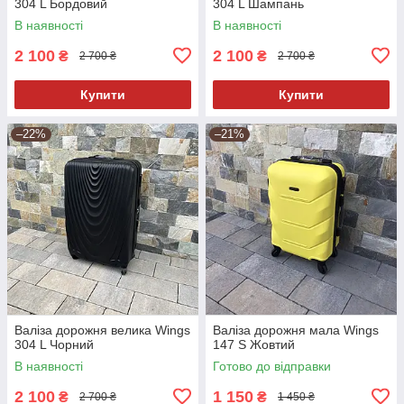
304 L Бордовий
304 L Шампань
В наявності
В наявності
2 100
2 100
₴
₴
2 700 ₴
2 700 ₴
Купити
Купити
–22%
–21%
Валіза дорожня велика Wings
Валіза дорожня мала Wings
304 L Чорний
147 S Жовтий
В наявності
Готово до відправки
2 100
1 150
₴
₴
2 700 ₴
1 450 ₴