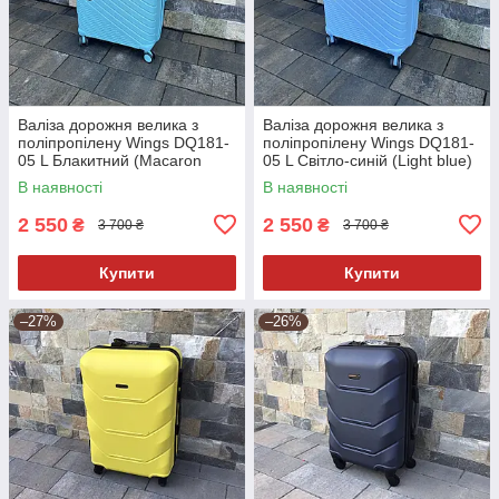
Валіза дорожня велика з
Валіза дорожня велика з
поліпропілену Wings DQ181-
поліпропілену Wings DQ181-
05 L Блакитний (Macaron
05 L Світло-синій (Light blue)
blue)
В наявності
В наявності
2 550
2 550
₴
₴
3 700 ₴
3 700 ₴
Купити
Купити
–27%
–26%