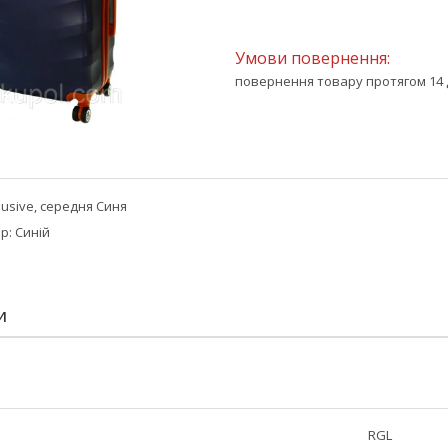
повернення товару протягом 14 
lusive, середня Синя
р: Синій
И
RGL