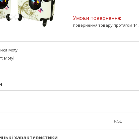
повернення товару протягом 14 
ика Motyl
т: Motyl
И
RGL
ицькі характеристики