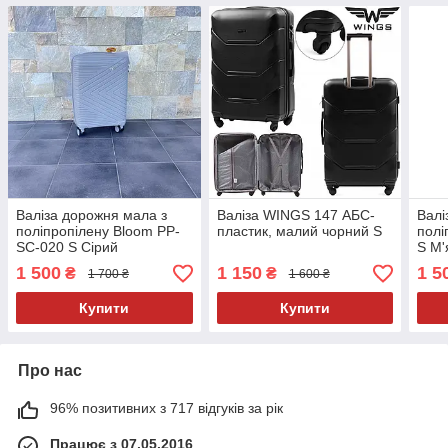
Валіза дорожня мала з
Валіза WINGS 147 АБС-
Валі
поліпропілену Bloom PP-
пластик, малий чорний S
полі
SC-020 S Сірий
S М'
1 500
1 150
1 5
₴
₴
1 700 ₴
1 600 ₴
Купити
Купити
Про нас
96% позитивних з 717 відгуків за рік
Працює з 07.05.2016