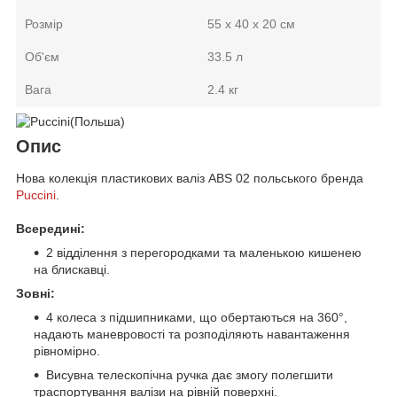
Розмір
55 х 40 х 20 см
Об'єм
33.5 л
Вага
2.4 кг
Опис
Нова колекція пластикових валіз ABS 02 польського бренда
Puccini
.
Всередині:
2 відділення з перегородками та маленькою кишенею
на блискавці.
Зовні:
4 колеса з підшипниками, що обертаються на 360°,
надають маневровості та розподіляють навантаження
рівномірно.
Висувна телескопічна ручка дає змогу полегшити
траспортування валізи на рівній поверхні.