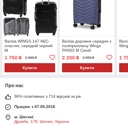
Валіза WINGS 147 АБС-
Валіза дорожня середня з
Валі
пластик, середній чорний
поліпропілену Wings
Wing
M
PHX02 М Синій
1 750
2 200
1 7
₴
₴
2 400 ₴
2 900 ₴
Купити
Купити
Про нас
96% позитивних з 714 відгуків за рік
Працює з 07.05.2016
м. Шегині
Дружби, 178, Шегині, Україна