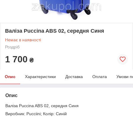
Валіза Puccina ABS 02, середня Синя
Немає в наявності
Роздріб
1 700
₴
Опис
Характеристики
Доставка
Оплата
Умови п
Опис
Валіза Puccina ABS 02, середня Синя
Виробник: Pucciini; Колір: Синій