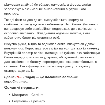
Матеріал стійкий до ударів і натисків
, а форма валізи
забезпечує максимальне використання внутрішнього
простору.
Тверді боки та дно дають змогу зберігати форму та
стабільність, що додатково забезпечує Ваш багаж. Досконало
виправдовує себе в авіаційних подорожах, де з валізами не
особливо виховано. Обладнаний кодовим замком, який
забезпечує багаж від сторонніх осіб.
Висувна ручка, міцна та водночас легка, блокується у двох
положеннях. Пересувається валіза на
коліщатках із каучуку
.
Внутрішній простір валізи, вимощений губкою, яка забезпечує
багаж перед струсами та ударами, обладнаний ременями
для закріплення багажу, перегородкою, яка розстібається, з
кишенею. Весь функціонал забезпечує довгу та надійну
експлуатацію валіз.
Бренд
RGL
(Rogal
) — це повністю польське
виробництво.
Основні переваги:
Материал – Cordura
Регулювання розміру