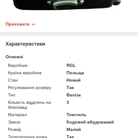
Приховати
Характеристики
Основні
Виробник
RGL
Країна виробник
Польща
Стан
Новий
Регулювання розміру
Так
Тип
Валіза
Кількість відділень на
3
блискавці
Матеріал
Текстиль
Замок
Кодовий вбудований
Розмір
Малий
Телескопічна ручка
Так