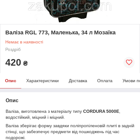
Валіза RGL 773, Маленька, 34 л Мозаїка
Немає в наявності
Роздріб
420
₴
Опис
Характеристики
Доставка
Оплата
Умови п
Опис
Валіза, виготовлена з матеріалу типу
CORDURA 5000
E
,
водостійкий, міцний і міцний.
Валіза зберігає форму завдяки поліпропіленовій плиті в задній
стінці, що забезпечує предмети від пошкоджень під час
подорожі.