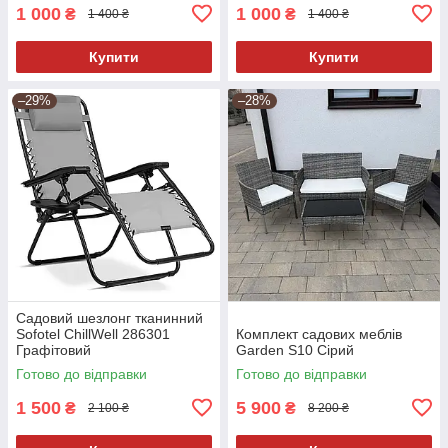
1 000
1 000
₴
₴
1 400 ₴
1 400 ₴
Купити
Купити
–29%
–28%
Садовий шезлонг тканинний
Sofotel ChillWell 286301
Комплект садових меблів
Графітовий
Garden S10 Сірий
Готово до відправки
Готово до відправки
1 500
5 900
₴
₴
2 100 ₴
8 200 ₴