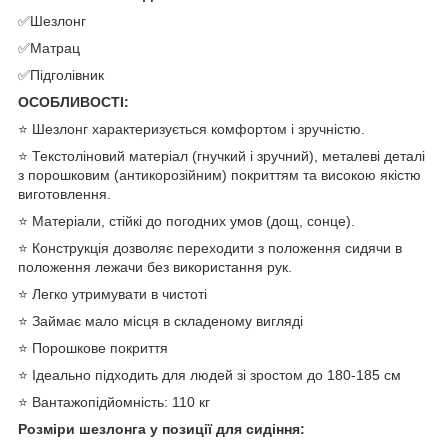
✅Шезлонг
✅Матрац
✅Підголівник
ОСОБЛИВОСТІ:
⭐ Шезлонг характеризується комфортом і зручністю.
⭐ Текстоліновий матеріал (гнучкий і зручний), металеві деталі
з порошковим (антикорозійним) покриттям та високою якістю
виготовлення.
⭐ Матеріали, стійкі до погодних умов (дощ, сонце).
⭐ Конструкція дозволяє переходити з положення сидячи в
положення лежачи без використання рук.
⭐ Легко утримувати в чистоті
⭐ Займає мало місця в складеному вигляді
⭐ Порошкове покриття
⭐ Ідеально підходить для людей зі зростом до 180-185 см
⭐ Вантажопідйомність: 110 кг
Розміри шезлонга у позиції для сидіння: