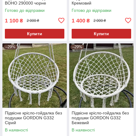
BOHO 290000 чорне
Кремовий
Готово до відправки
Готово до відправки
1 100
1 400
₴
₴
2 000 ₴
2 000 ₴
Купити
Купити
–29%
–29%
Підвісне крісло-гойдалка без
Підвісне крісло-гойдалка без
подушки GORDON G332
подушки GORDON G332
Сірий
Бежевий
В наявності
В наявності