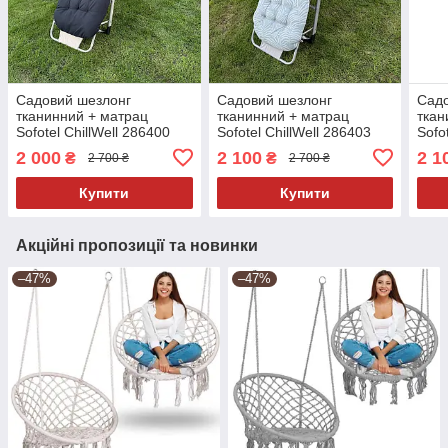
Садовий шезлонг
Садовий шезлонг
Садо
тканинний + матрац
тканинний + матрац
ткан
Sofotel ChillWell 286400
Sofotel ChillWell 286403
Sofo
Чорний
Світло-зелений
Беж
2 000
2 100
2 1
₴
₴
2 700 ₴
2 700 ₴
Купити
Купити
Акційні пропозиції та новинки
–47%
–47%