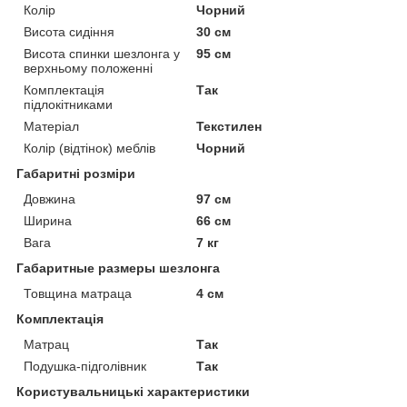
Колір
Чорний
Висота сидіння
30 см
Висота спинки шезлонга у
95 см
верхньому положенні
Комплектація
Так
підлокітниками
Матеріал
Текстилен
Колір (відтінок) меблів
Чорний
Габаритні розміри
Довжина
97 см
Ширина
66 см
Вага
7 кг
Габаритные размеры шезлонга
Товщина матраца
4 см
Комплектація
Матрац
Так
Подушка-підголівник
Так
Користувальницькі характеристики