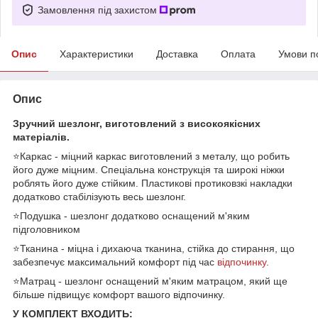
Замовлення під захистом
Опис
Характеристики
Доставка
Оплата
Умови п
Опис
Зручний шезлонг, виготовлений з високоякісних
матеріалів.
⭐Каркас - міцний каркас виготовлений з металу, що робить
його дуже міцним. Спеціальна конструкція та широкі ніжки
роблять його дуже стійким. Пластикові протиковзкі накладки
додатково стабілізують весь шезлонг.
⭐Подушка - шезлонг додатково оснащений м'яким
підголовником
⭐Тканина - міцна і дихаюча тканина, стійка до стирання, що
забезпечує максимальний комфорт під час
відпочинку
.
⭐Матрац - шезлонг оснащений м'яким матрацом, який ще
більше підвищує комфорт вашого відпочинку.
У КОМПЛЕКТ ВХОДИТЬ: