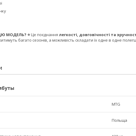
рі
инку
ЦЮ МОДЕЛЬ? ⭐
Це поєднання
легкості, довговічності та зручнос
ужитимуть багато сезонів, а можливість складати їх одне в одне полег
И
ибуты
MTG
Польща