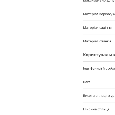
Максимально допу
Матеріал каркасу (
Матеріал сидіння
Матеріал спинки
Користувальн
Інші функції й особ
Вага
Висота стільця з у
Глибина стільця