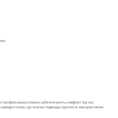
не).
но профільована спинка забезпечують комфорт під час
 і швидко сохне, що значно підвищує зручність використання.