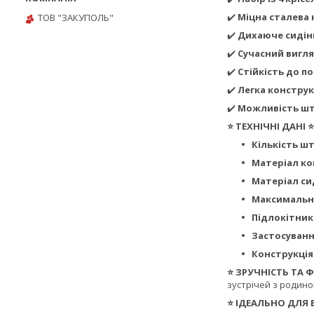
✔️
Міцна сталева 
ТОВ "ЗАКУПОЛЬ"
✔️
Дихаюче сидінн
✔️
Сучасний вигл
✔️
Стійкість до п
✔️
Легка конструк
✔️
Можливість ш
⭐ ТЕХНІЧНІ ДАНІ ⭐
Кількість шт
Матеріал ко
Матеріал си
Максимальн
Підлокітник
Застосуванн
Конструкція
⭐ ЗРУЧНІСТЬ ТА
зустрічей з родино
⭐ ІДЕАЛЬНО ДЛЯ