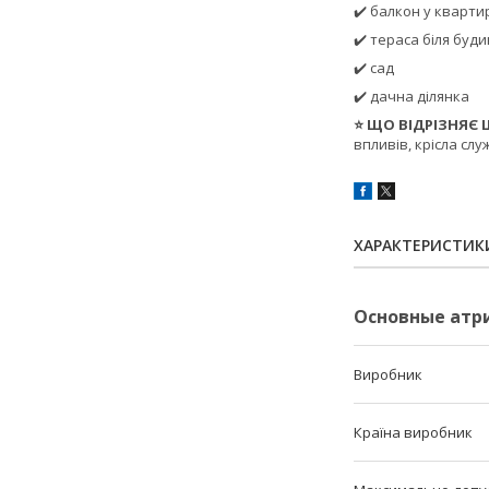
✔️ балкон у кварти
✔️ тераса біля буд
✔️ сад
✔️ дачна ділянка
⭐ ЩО ВІДРІЗНЯЄ 
впливів, крісла сл
ХАРАКТЕРИСТИК
Основные атр
Виробник
Країна виробник