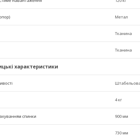
стиме навантаження
120 кг
опор)
Метал
Тканина
Тканина
ицькі характеристики
ливості
Штабельова
4 кг
рахуванням спинки
900 мм
730 мм