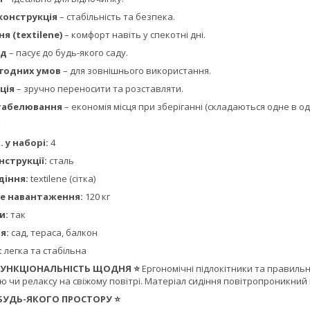
конструкція
– стабільність та безпека.
я (textilene)
– комфорт навіть у спекотні дні.
яд
– пасує до будь-якого саду.
огодних умов
– для зовнішнього використання.
ція
– зручно переносити та розставляти.
табелювання
– економія місця при зберіганні (складаються одне в од
. у наборі:
4
нструкції:
сталь
діння:
textilene (сітка)
е навантаження:
120 кг
и:
так
я:
сад, тераса, балкон
:
легка та стабільна
 ФУНКЦІОНАЛЬНІСТЬ ЩОДНЯ ⭐
Ергономічні підлокітники та правиль
ю чи релаксу на свіжому повітрі. Матеріал сидіння повітропроникний
 БУДЬ-ЯКОГО ПРОСТОРУ ⭐