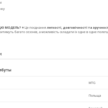
рі
инку
ЦЮ МОДЕЛЬ? ⭐
Це поєднання
легкості, довговічності та зручнос
ужитимуть багато сезонів, а можливість складати їх одне в одне полег
И
ибуты
MTG
Польща