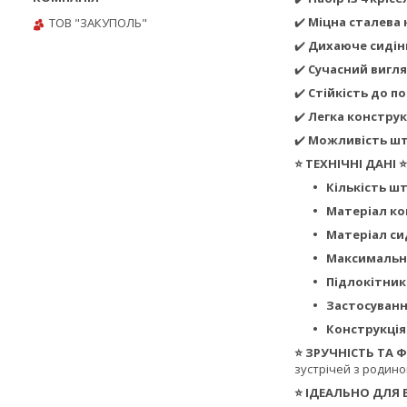
✔️
Міцна сталева 
ТОВ "ЗАКУПОЛЬ"
✔️
Дихаюче сидінн
✔️
Сучасний вигл
✔️
Стійкість до п
✔️
Легка конструк
✔️
Можливість ш
⭐ ТЕХНІЧНІ ДАНІ ⭐
Кількість шт
Матеріал ко
Матеріал си
Максимальн
Підлокітник
Застосуванн
Конструкція
⭐ ЗРУЧНІСТЬ ТА
зустрічей з родино
⭐ ІДЕАЛЬНО ДЛЯ