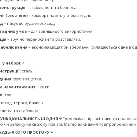
конструкція
– стабільність та безпека.
я (textilene)
– комфорт навіть у спекотні дні.
яд
– пасує до будь-якого саду.
огодних умов
– для зовнішнього використання.
ція
– зручно переносити та розставляти.
табелювання
– економія місця при зберіганні (складаються одне в од
. у наборі:
4
нструкції:
сталь
діння:
textilene (сітка)
е навантаження:
120 кг
и:
так
я:
сад, тераса, балкон
:
легка та стабільна
 ФУНКЦІОНАЛЬНІСТЬ ЩОДНЯ ⭐
Ергономічні підлокітники та правиль
ю чи релаксу на свіжому повітрі. Матеріал сидіння повітропроникний
 БУДЬ-ЯКОГО ПРОСТОРУ ⭐