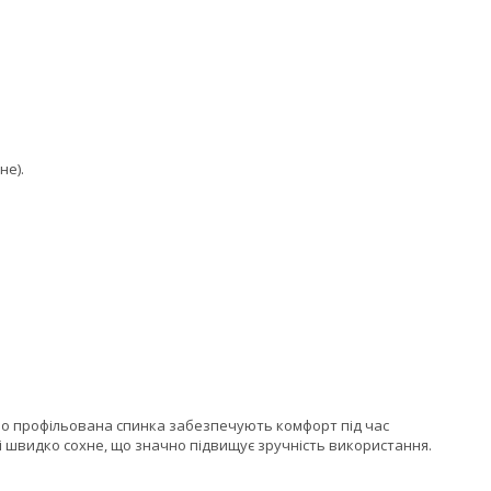
не).
но профільована спинка забезпечують комфорт під час
 і швидко сохне, що значно підвищує зручність використання.