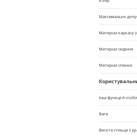
Колір
Максимально допу
Матеріал каркасу (
Матеріал сидіння
Матеріал спинки
Користувальн
Інші функції й особ
Вага
Висота стільця з у