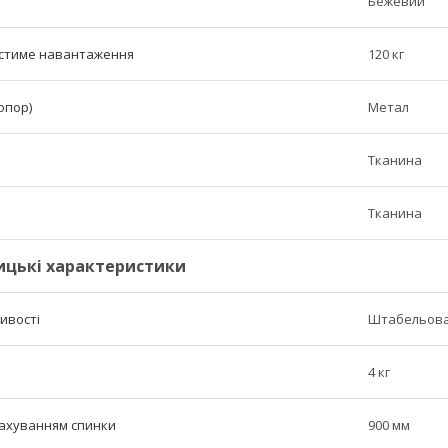
Бежевий
стиме навантаження
120 кг
опор)
Метал
Тканина
Тканина
ицькі характеристики
ливості
Штабельова
4 кг
рахуванням спинки
900 мм