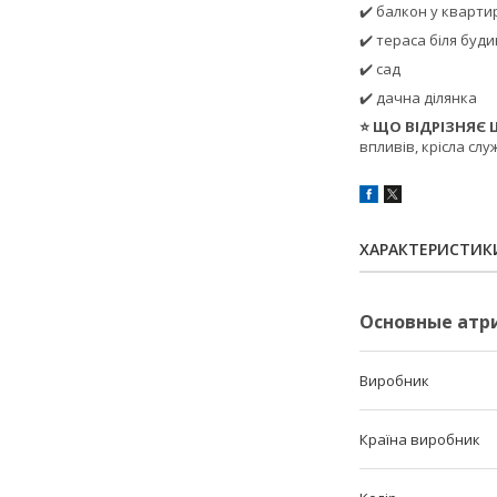
✔️ балкон у кварти
✔️ тераса біля буд
✔️ сад
✔️ дачна ділянка
⭐ ЩО ВІДРІЗНЯЄ 
впливів, крісла сл
ХАРАКТЕРИСТИК
Основные атр
Виробник
Країна виробник