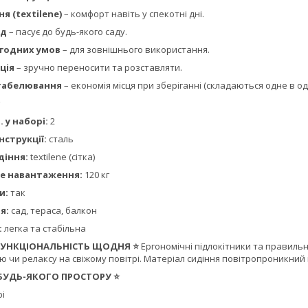
я (textilene)
– комфорт навіть у спекотні дні.
яд
– пасує до будь-якого саду.
огодних умов
– для зовнішнього використання.
ція
– зручно переносити та розставляти.
табелювання
– економія місця при зберіганні (складаються одне в од
. у наборі:
2
нструкції:
сталь
діння:
textilene (сітка)
е навантаження:
120 кг
и:
так
я:
сад, тераса, балкон
:
легка та стабільна
 ФУНКЦІОНАЛЬНІСТЬ ЩОДНЯ ⭐
Ергономічні підлокітники та правиль
ю чи релаксу на свіжому повітрі. Матеріал сидіння повітропроникний
 БУДЬ-ЯКОГО ПРОСТОРУ ⭐
рі