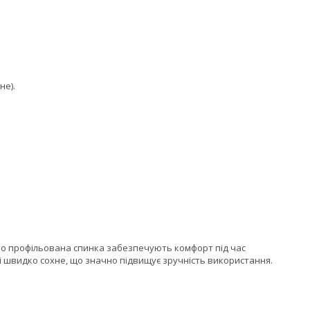
не).
но профільована спинка забезпечують комфорт під час
 і швидко сохне, що значно підвищує зручність використання.