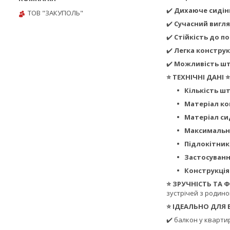
✔️
Дихаюче сидінн
ТОВ "ЗАКУПОЛЬ"
✔️
Сучасний вигл
✔️
Стійкість до п
✔️
Легка конструк
✔️
Можливість ш
⭐ ТЕХНІЧНІ ДАНІ ⭐
Кількість шт
Матеріал ко
Матеріал си
Максимальн
Підлокітник
Застосуванн
Конструкція
⭐ ЗРУЧНІСТЬ ТА
зустрічей з родино
⭐ ІДЕАЛЬНО ДЛЯ
✔️ балкон у кварти