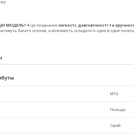
инку
ЦЮ МОДЕЛЬ? ⭐
Це поєднання
легкості, довговічності та зручнос
ужитимуть багато сезонів, а можливість складати їх одне в одне полег
И
ибуты
MTG
Польща
Сірий