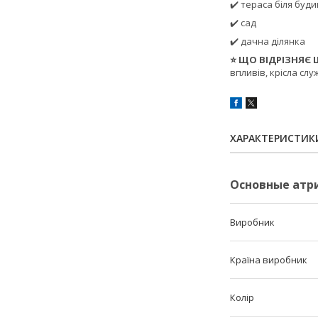
✔️ тераса біля буд
✔️ сад
✔️ дачна ділянка
⭐ ЩО ВІДРІЗНЯЄ 
впливів, крісла сл
ХАРАКТЕРИСТИК
Основные атр
Виробник
Країна виробник
Колір