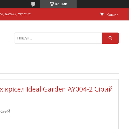
Кошик
8, Шегині, Україна
Кошик
 крісел Ideal Garden AY004-2 Сірий
_СІРИЙ