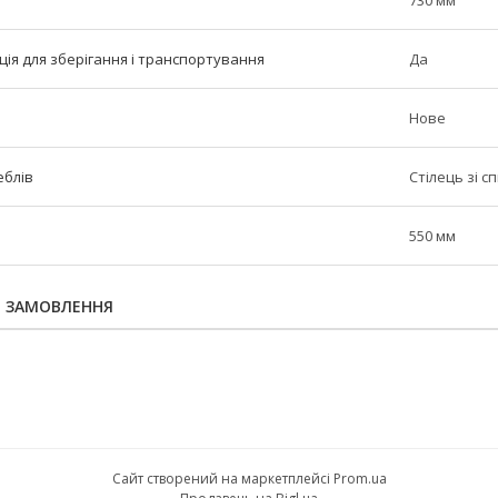
730 мм
ія для зберігання і транспортування
Да
Нове
еблів
Стілець зі 
550 мм
Я ЗАМОВЛЕННЯ
Сайт створений на маркетплейсі
Prom.ua