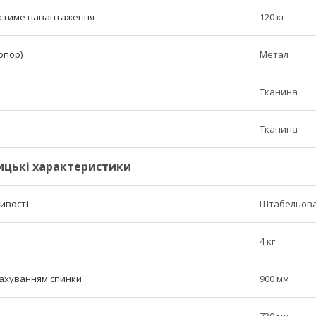
стиме навантаження
120 кг
опор)
Метал
Тканина
Тканина
ицькі характеристики
ливості
Штабельова
4 кг
рахуванням спинки
900 мм