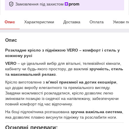
Замовлення під захистом
Опис
Характеристики
Доставка
Оплата
Умови п
Опис
Розкладне крісло з підніжкою VERO – комфорт і стиль у
кожному русі
VERO
– це ідеальний вибір для вітальні, телевізійної кімнати,
кабінету чи будь-якого простору, де важливі
зручність, стиль
та максимальний релакс
.
Крісло виготовлене з
м’якої приємної на дотик екошкіри
,
що додає виробу елегантного та преміального вигляду.
Завдяки можливості розкладатися, крісло дозволяє легко
змінювати позицію із сидячої на напівлежачу, забезпечуючи
повний комфорт під час відпочинку.
На боці підлокітника розташована
зручна важільна система
,
яка дозволяє плавно висунути підніжку та розслабити ноги.
Основні переваги: