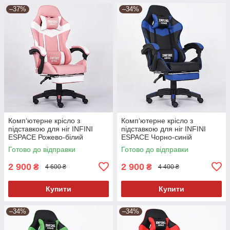
–37%
–34%
Комп‘ютерне крісло з
Комп‘ютерне крісло з
підставкою для ніг INFINI
підставкою для ніг INFINI
ESPACE Рожево-білий
ESPACE Чорно-синій
Готово до відправки
Готово до відправки
2 900
2 900
₴
₴
4 600 ₴
4 400 ₴
Купити
Купити
–34%
–34%