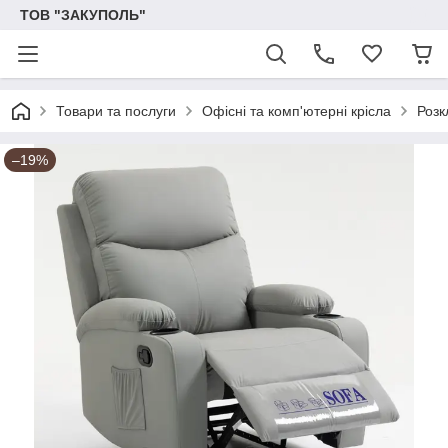
ТОВ "ЗАКУПОЛЬ"
Товари та послуги
Офісні та комп'ютерні крісла
Розк
–19%