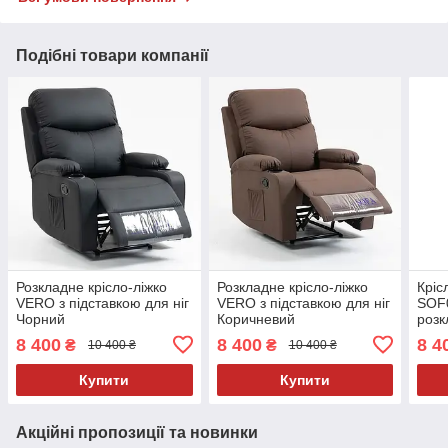
Подібні товари компанії
Розкладне крісло-ліжко
Розкладне крісло-ліжко
Кріс
VERO з підставкою для ніг
VERO з підставкою для ніг
SOF0
Чорний
Коричневий
розк
дома
8 400
8 400
8 4
₴
₴
10 400 ₴
10 400 ₴
Купити
Купити
Акційні пропозиції та новинки