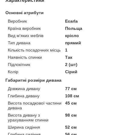
Характеристики
Основні атрибути
Виробник
Ecarla
Країна виробник
Польща
Вид м'яких меблів
крісло
Тип дивана
прямий
Кількість посадочних місць
1
Наявність спинки
Так
Підлокітник
2 (шт)
Колір
Сірий
Габаритні розміри дивана
Довжина дивану
77 см
Глибина дивану
108 см
Висота посадкової частини
45 см
дивана
Висота дивану з
98 см
урахуванням спинки
Ширина сидіння
52 см
Глибина сидіння
56 см