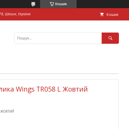
Кошик
8, Шегині, Україна
Кошик
лика Wings TR058 L Жовтий
_ЖОВТИЙ