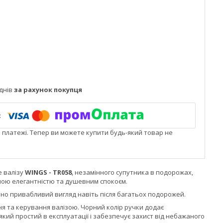
днів
за рахунок покупця
і платежі. Тепер ви можете купити будь-який товар не
е валізу
WINGS - TR058
, незамінного супутника в подорожах,
ною елегантністю та душевним спокоєм.
ично привабливий вигляд навіть після багатьох подорожей.
я та керування валізою. Чорний колір ручки додає
кий простий в експлуатації і забезпечує захист від небажаного