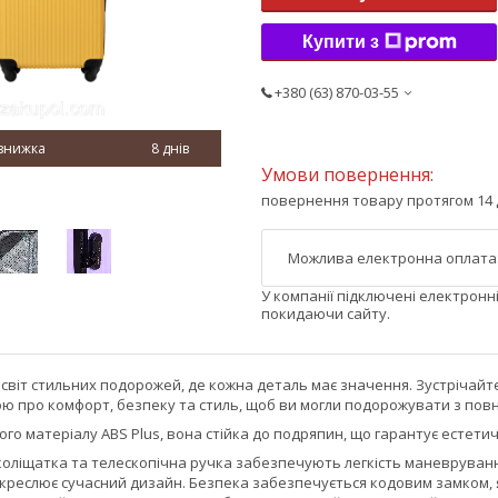
Купити з
+380 (63) 870-03-55
8 днів
повернення товару протягом 14 
У компанії підключені електронн
покидаючи сайту.
світ стильних подорожей, де кожна деталь має значення. Зустрічайт
ою про комфорт, безпеку та стиль, щоб ви могли подорожувати з пов
ого матеріалу ABS Plus, вона стійка до подряпин, що гарантує естет
коліщатка та телескопічна ручка забезпечують легкість маневруванн
дкреслює сучасний дизайн. Безпека забезпечується кодовим замком, я