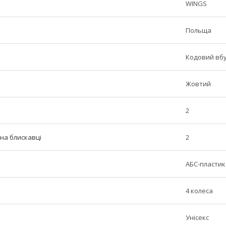
WINGS
Польща
Кодовий вб
Жовтий
2
 на блискавці
2
АБС-пластик
4 колеса
Унісекс