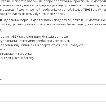
Внутрішній простір валізи - це добре продуманий простір, який дозвол
на ременях, що ідеально підходить для одягу та великих речей, і дру
чує швидкий доступ до найнеобхідніших речей. Валіза
TR058
від Wing
рт та елегантність у будь-якій подорожі.
8
- ідеальний варіант для тривалих подорожей, адже в ній достатньо 
торий внутрішній простір дозволяє упакувати багато одягу, взуття та а
:
еріал - ABS+ (акрилонітрил, бутадієн, стирол).
ступаючими частинами: приблизно 77x48x29 см
еталевих підшипниках які обертаються на 360 градусів
амок
 телескопічна ручка
ені для фіксації багажу
И