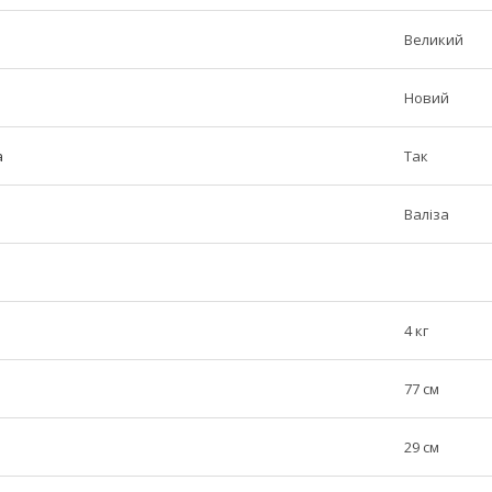
Великий
Новий
а
Так
Валіза
4 кг
77 см
29 см