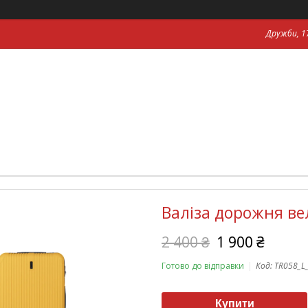
Дружби, 17
Валіза дорожня ве
2 400 ₴
1 900 ₴
Готово до відправки
Код:
TR058_L
Купити