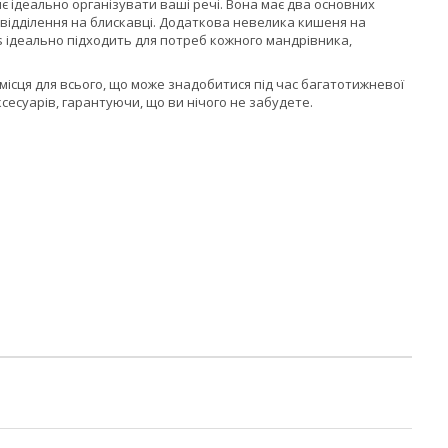
яє ідеально організувати ваші речі. Вона має два основних
ге відділення на блискавці. Додаткова невелика кишеня на
s ідеально підходить для потреб кожного мандрівника,
місця для всього, що може знадобитися під час багатотижневої
ксесуарів, гарантуючи, що ви нічого не забудете.