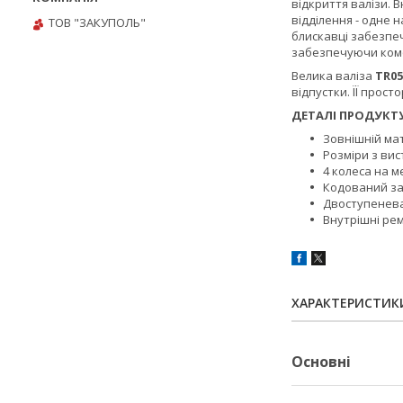
відкриття валізи. 
відділення - одне 
ТОВ "ЗАКУПОЛЬ"
блискавці забезпе
забезпечуючи комфо
Велика валіза
TR05
відпустки. ЇЇ прос
ДЕТАЛІ ПРОДУКТУ
Зовнішній мат
Розміри з ви
4 колеса на м
Кодований з
Двоступенева
Внутрішні рем
ХАРАКТЕРИСТИК
Основні