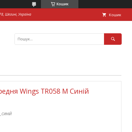
Кошик
8, Шегині, Україна
Кошик
редня Wings TR058 M Синій
_СИНІЙ