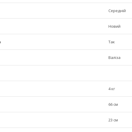
Середній
Новий
а
Так
Валіза
4 кг
66 см
23 см