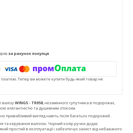
днів
за рахунок покупця
і платежі. Тепер ви можете купити будь-який товар не
е валізу
WINGS - TR058
, незамінного супутника в подорожах,
ною елегантністю та душевним спокоєм.
ично привабливий вигляд навіть після багатьох подорожей.
я та керування валізою. Чорний колір ручки додає
кий простий в експлуатації і забезпечує захист від небажаного