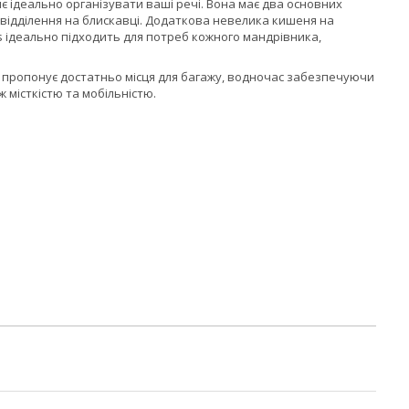
яє ідеально організувати ваші речі. Вона має два основних
ге відділення на блискавці. Додаткова невелика кишеня на
s ідеально підходить для потреб кожного мандрівника,
о пропонує достатньо місця для багажу, водночас забезпечуючи
ж місткістю та мобільністю.