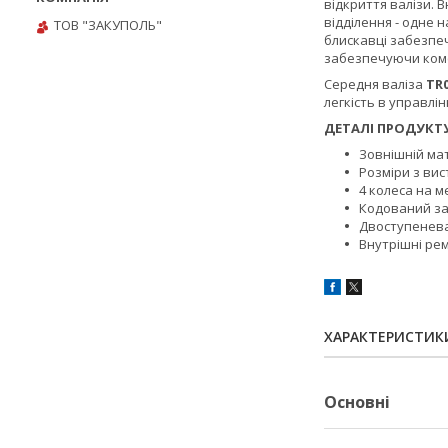
відкриття валізи. 
відділення - одне 
ТОВ "ЗАКУПОЛЬ"
блискавці забезпе
забезпечуючи комфо
Середня валіза
TR
легкість в управлін
ДЕТАЛІ ПРОДУКТУ
Зовнішній мат
Розміри з ви
4 колеса на м
Кодований з
Двоступенева
Внутрішні рем
ХАРАКТЕРИСТИК
Основні