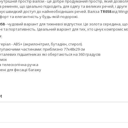
Внутрішній простір валізи - це добре продуманий простір, який дозвол
на ременях, що ідеально підходить для одягу та великих речей, і дру
чує швидкий доступ до найнеобхідніших речей. Валіза
TR058
від Wing
рт та елегантність у будь-якій подорожі.
058
- чудовий варіант для тижневої відпустки. Це золота середина, щ
ні та портативність. Ідеальний варіант для тих, хто цінує компроміс мі
:
еріал - ABS+ (акрилонітрил, бутадієн, стирол).
ступаючими частинами: приблизно 77x48x29 см
еталевих підшипниках які обертаються на 360 градусів
амок
 телескопічна ручка
ені для фіксації багажу
И