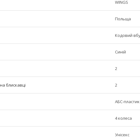
WINGS
Польща
Кодовий вб
Синій
2
 на блискавці
2
АБС-пластик
4 колеса
Унісекс