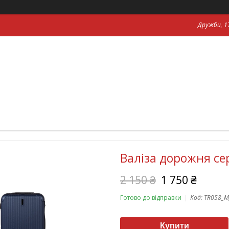
Дружби, 17
Валіза дорожня се
2 150 ₴
1 750 ₴
Готово до відправки
Код:
TR058_M
Купити