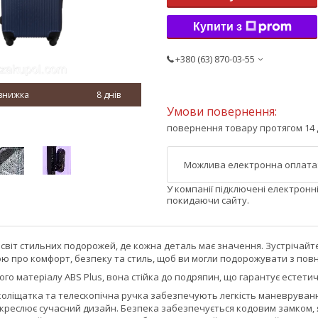
Купити з
+380 (63) 870-03-55
8 днів
повернення товару протягом 14 
У компанії підключені електронн
покидаючи сайту.
світ стильних подорожей, де кожна деталь має значення. Зустрічайт
ою про комфорт, безпеку та стиль, щоб ви могли подорожувати з пов
ого матеріалу ABS Plus, вона стійка до подряпин, що гарантує естет
коліщатка та телескопічна ручка забезпечують легкість маневруванн
дкреслює сучасний дизайн. Безпека забезпечується кодовим замком, я