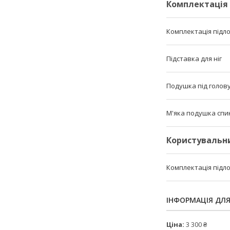
Комплектація
Комплектація підл
Підставка для ніг
Подушка під голов
М'яка подушка спи
Користувальн
Комплектація підл
ІНФОРМАЦІЯ ДЛ
Ціна:
3 300 ₴