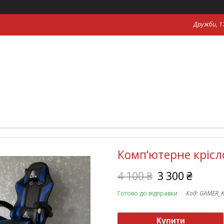
Дружби, 17
Комп‘ютерне кріс
4 100 ₴
3 300 ₴
Готово до відправки
Код:
GAMER_
Купити