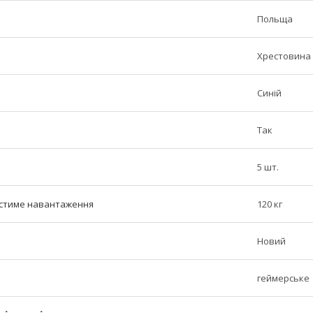
Польща
Хрестовина 
Синій
Так
5 шт.
стиме навантаження
120 кг
Новий
геймерське