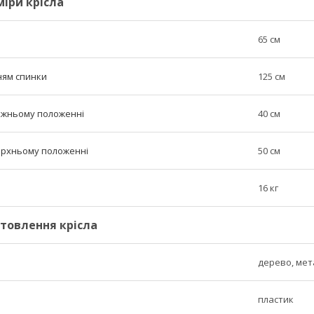
міри крісла
65 см
ням спинки
125 см
нижньому положенні
40 см
верхньому положенні
50 см
16 кг
товлення крісла
дерево, мет
пластик