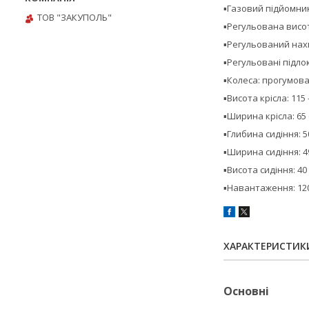
▪️Газовий підйомни
ТОВ "ЗАКУПОЛЬ"
▪️Регульована висо
▪️Регульований нах
▪️Регульовані підло
▪️Колеса: прогумова
▪️Висота крісла: 115 
▪️Ширина крісла: 65
▪️Глибина сидіння: 5
▪️Ширина сидіння: 4
▪️Висота сидіння: 40 
▪️Навантаження: 120
ХАРАКТЕРИСТИК
Основні