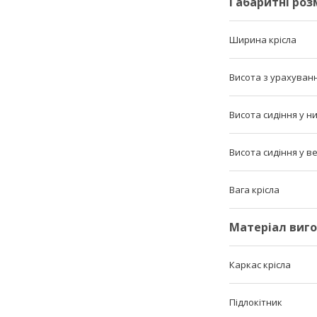
Габаритні роз
Ширина крісла
Висота з урахуван
Висота сидіння у 
Висота сидіння у 
Вага крісла
Матеріал виго
Каркас крісла
Підлокітник