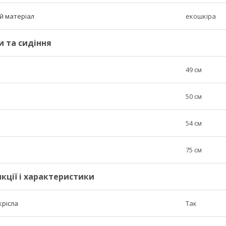
й матеріал
екошкіра
и та сидіння
49 см
50 см
54 см
75 см
кції і характеристики
крісла
Так