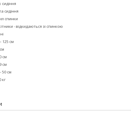
к сидіння
та сидіння
ил спинки
кітники - відкидаються зі спинкою
ні
– 125 см
 см
0 см
9 см
- 50 см
 кг
И