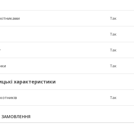
окітниками
Так
Так
у
Так
нки
Так
ицькі характеристики
окотників
Так
Я ЗАМОВЛЕННЯ