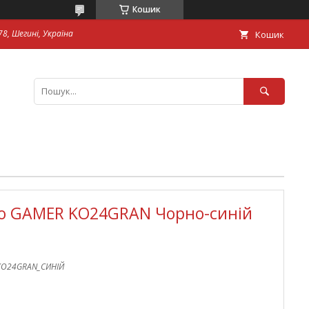
Кошик
8, Шегині, Україна
Кошик
ло GAMER KO24GRAN Чорно-синій
KO24GRAN_СИНІЙ