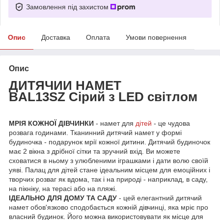
Замовлення під захистом
Опис
Доставка
Оплата
Умови повернення
Опис
ДИТЯЧИЙ НАМЕТ
BAL13SZ Сірий з LED світлом
МРІЯ КОЖНОЇ ДІВЧИНКИ
- намет для
дітей
- це чудова
розвага годинами. Тканинний дитячий намет у формі
будиночка - подарунок мрії кожної дитини. Дитячий будиночок
має 2 вікна з дрібної сітки та зручний вхід. Ви можете
сховатися в ньому з улюбленими іграшками і дати волю своїй
уяві. Палац для дітей стане ідеальним місцем для емоційних і
творчих розваг як вдома, так і на природі - наприклад, в саду,
на пікніку, на терасі або на пляжі.
ІДЕАЛЬНО ДЛЯ ДОМУ ТА САДУ
- цей елегантний дитячий
намет обов'язково сподобається кожній дівчинці, яка мріє про
власний будинок. Його можна використовувати як місце для