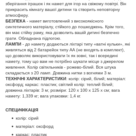
зберігання іграшок і як намет для ігор на свіжому повітрі. Він
прикрасить кімнату вашої дитини та створить неповторну
атмосферу.
БЕЗПЕКА
- намет виготовлений з високоякісного
синтетичного матеріалу, стійкого до пошкоджень. Крім того,
він має стійку раму, яка дозволить вашій дитині безпечно
грати. Обладнана підлогою.
ЛАМПИ
- до намету додаються ліхтарі типу «ватні кульки», які
живляться від 2 батарейок типу АА (не входять в комплект),
що дозволяє використовувати їх як зовні, так і всередині
намету, тому що вам не потрібно шукати місце з джерелом
живлення. Колір світильників - рожево-білий. Вся штука
складається з 20 ламп. Довжина нитки з вогнями 3 м.
ТЕХНІЧНІ ХАРАКТЕРИСТИКИ
: колір: сірий, білий; матеріал:
оксфорд; каркас: пластик; світлий колір: теплий білий;
довжина ліхтарів: 3 м; розміри: 120 х 100 х 125 х см; вага
намету: 1,339 кг; вага упаковки: 1,4 кг.
СПЕЦИФІКАЦІЯ
колір: сірий
матеріал: оксфорд
каркас: пластик