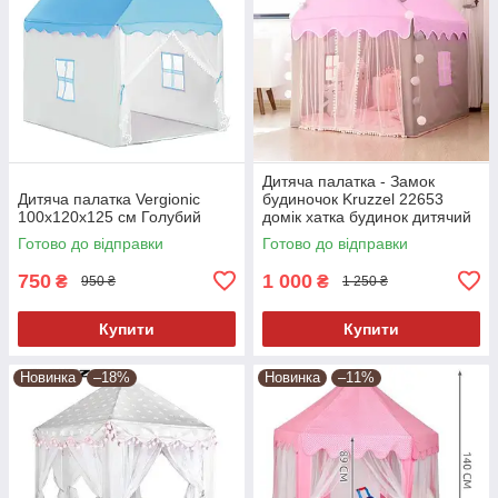
Дитяча палатка - Замок
Дитяча палатка Vergionic
будиночок Kruzzel 22653
100х120х125 см Голубий
домік хатка будинок дитячий
намет
Готово до відправки
Готово до відправки
750
1 000
₴
₴
950 ₴
1 250 ₴
Купити
Купити
Новинка
–18%
Новинка
–11%