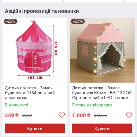
Акційні пропозиції та новинки
–25%
–23%
Дитяча палатка - Замок
Дитяча палатка - Замок
будиночок 1164 рожевий
будиночок Kruzzel BAL13ROZ
домік хатка
Сіро-рожевий з LED світлом
В наявності
Готово до відправки
449
1 000
₴
₴
599 ₴
1 300 ₴
Купити
Купити