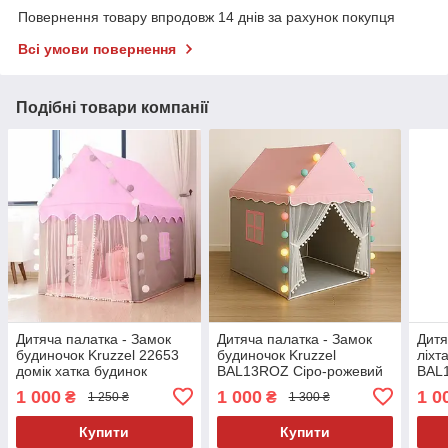
Повернення товару впродовж 14 днів за рахунок покупця
Всі умови повернення
Подібні товари компанії
Дитяча палатка - Замок
Дитяча палатка - Замок
Дитя
будиночок Kruzzel 22653
будиночок Kruzzel
ліхт
домік хатка будинок
BAL13ROZ Сіро-рожевий
BAL
дитячий намет
з LED світлом
1 000
1 000
1 0
₴
₴
1 250 ₴
1 300 ₴
Купити
Купити