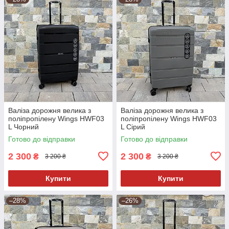
Валіза дорожня велика з
Валіза дорожня велика з
поліпропілену Wings HWF03
поліпропілену Wings HWF03
L Чорний
L Сірий
Готово до відправки
Готово до відправки
2 300
2 300
₴
₴
3 200 ₴
3 200 ₴
Купити
Купити
–28%
–26%