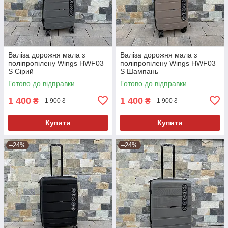
Валіза дорожня мала з
Валіза дорожня мала з
поліпропілену Wings HWF03
поліпропілену Wings HWF03
S Сірий
S Шампань
Готово до відправки
Готово до відправки
1 400
1 400
₴
₴
1 900 ₴
1 900 ₴
Купити
Купити
–24%
–24%