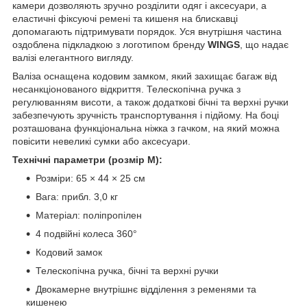
камери дозволяють зручно розділити одяг і аксесуари, а
еластичні фіксуючі ремені та кишеня на блискавці
допомагають підтримувати порядок. Уся внутрішня частина
оздоблена підкладкою з логотипом бренду
WINGS
, що надає
валізі елегантного вигляду.
Валіза оснащена кодовим замком, який захищає багаж від
несанкціонованого відкриття. Телескопічна ручка з
регулюванням висоти, а також додаткові бічні та верхні ручки
забезпечують зручність транспортування і підйому. На боці
розташована функціональна ніжка з гачком, на який можна
повісити невеликі сумки або аксесуари.
Технічні параметри (розмір M):
Розміри: 65 × 44 × 25 см
Вага: прибл. 3,0 кг
Матеріал: поліпропілен
4 подвійні колеса 360°
Кодовий замок
Телескопічна ручка, бічні та верхні ручки
Двокамерне внутрішнє відділення з ременями та
кишенею