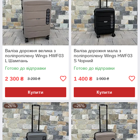
Валіза дорожня велика з
Валіза дорожня мала з
поліпропілену Wings HWF03
поліпропілену Wings HWF03
L Шампань
S Чорний
Готово до відправки
Готово до відправки
2 300
1 400
₴
₴
3 200 ₴
1 900 ₴
Купити
Купити
–26%
–26%