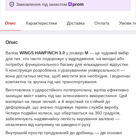
Замовлення під захистом
Опис
Характеристики
Доставка
Оплата
Умови п
Опис
Валіза
WINGS HAWFINCH 3.0
у розмірі
M
— це чудовий вибір
для тих, хто часто подорожує у відрядження, на вихідні або
потребує функціонального багажу для кількаденної відпустки.
Її конструкція розроблена з урахуванням універсальності —
вона достатньо містка, щоб вмістити все необхідне, і водночас
компактна та зручна під час транспортування.
Виготовлена з ударостійкого поліпропілену, валіза ефективно
захищає вміст навіть під час інтенсивного використання. Цей
матеріал не лише легкий, а й жорсткий та стійкий до
деформацій, що значно подовжує термін служби виробу.
Чотири подвійні колеса, що обертаються на 360 градусів,
забезпечують надзвичайну легкість керування валізою —
незалежно від напрямку чи швидкості руху.
Внутрішній простір продуманий до дрібниць — дві основні