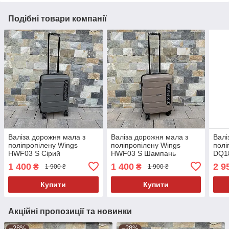
Подібні товари компанії
Валіза дорожня мала з
Валіза дорожня мала з
Валі
поліпропілену Wings
поліпропілену Wings
полі
HWF03 S Сірий
HWF03 S Шампань
DQ18
1 400
1 400
2 9
₴
₴
1 900 ₴
1 900 ₴
Купити
Купити
Акційні пропозиції та новинки
–28%
–28%