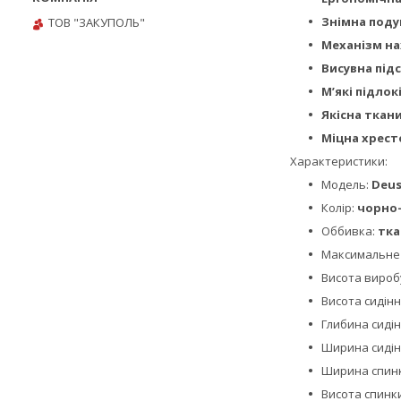
Знімна поду
ТОВ "ЗАКУПОЛЬ"
Механізм на
Висувна підс
М’які підло
Якісна ткан
Міцна хрест
Характеристики:
Модель:
Deus
Колір:
чорно-
Оббивка:
тка
Максимальне
Висота вироб
Висота сидінн
Глибина сиді
Ширина сидін
Ширина спин
Висота спинк