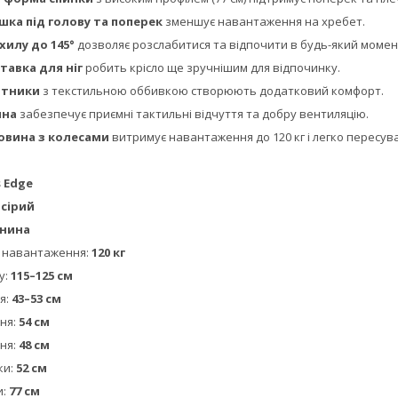
шка під голову та поперек
зменшує навантаження на хребет.
хилу до 145°
дозволяє розслабитися та відпочити в будь-який момен
тавка для ніг
робить крісло ще зручнішим для відпочинку.
кітники
з текстильною оббивкою створюють додатковий комфорт.
ина
забезпечує приємні тактильні відчуття та добру вентиляцію.
овина з колесами
витримує навантаження до 120 кг і легко пересуває
 Edge
сірий
нина
 навантаження:
120 кг
у:
115–125 см
я:
43–53 см
ння:
54 см
ня:
48 см
ки:
52 см
и:
77 см