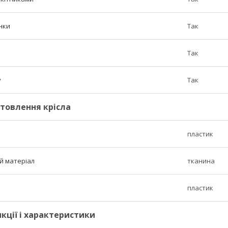
нки
Так
Так
у
Так
товлення крісла
пластик
й матеріал
тканина
пластик
кції і характеристики