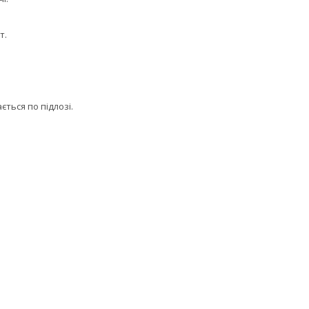
т.
ться по підлозі.