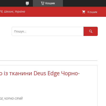
Кошик
8, Шегині, Україна
Кошик
о із тканини Deus Edge Чорно-
GE_ЧОРНО-СІРИЙ