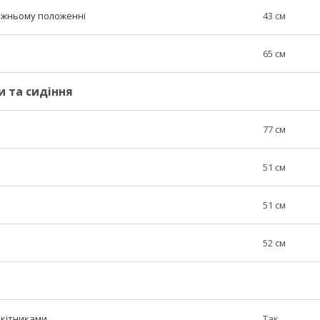
нижньому положенні
43 см
65 см
и та сидіння
77 см
51 см
51 см
52 см
окітниками
Так