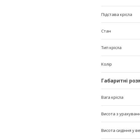
Підстава крісла
Стан
Тип крісла
Колір
Габаритні роз
Вага крісла
Висота з урахуван
Висота сидіння у 