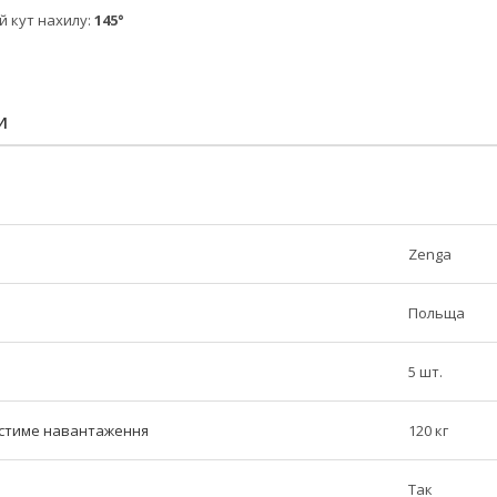
 кут нахилу:
145°
И
Zenga
Польща
5 шт.
стиме навантаження
120 кг
Так