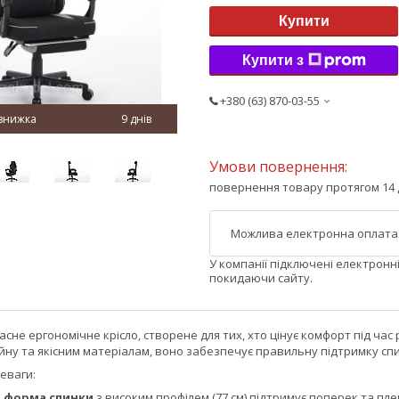
Купити
Купити з
+380 (63) 870-03-55
9 днів
повернення товару протягом 14 
У компанії підключені електронн
покидаючи сайту.
асне ергономічне крісло, створене для тих, хто цінує комфорт під час
ну та якісним матеріалам, воно забезпечує правильну підтримку сп
еваги:
 форма спинки
з високим профілем (77 см) підтримує поперек та плеч