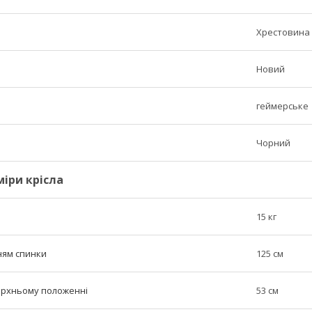
Хрестовина 
Новий
геймерське
Чорний
міри крісла
15 кг
ням спинки
125 см
верхньому положенні
53 см