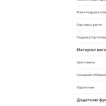
М'яка подушка спи
Підставка для ніг
Подушка під голов
Матеріал виго
Хрестовина
Основний оббивни
Підлокітник
Додаткові фун