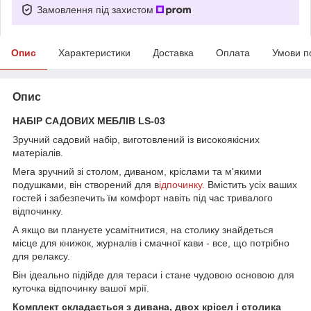
Замовлення під захистом
Опис
Характеристики
Доставка
Оплата
Умови п
Опис
НАБІР САДОВИХ МЕБЛІВ LS-03
Зручний садовий набір, виготовлений із високоякісних
матеріалів.
Мега зручний зі столом, диваном, кріслами та м'якими
подушками, він створений для в
ідпочинку.
Вмістить усіх ваших
гостей і забезпечить їм комфорт навіть під час тривалого
відпочинку.
А якщо ви плануєте усамітнитися, на столику знайдеться
місце для книжок, журналів і смачної кави - все, що потрібно
для релаксу.
Він ідеально підійде для тераси і стане чудовою основою для
куточка відпочинку вашої мрії.
Комплект складається з дивана, двох крісел і столика