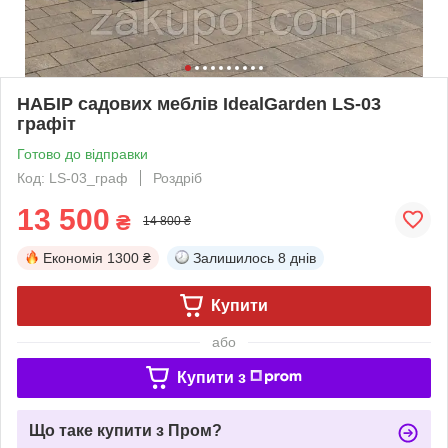
НАБІР садових меблів IdealGarden LS-03
графіт
Готово до відправки
Код: LS-03_граф
Роздріб
13 500
₴
14 800 ₴
Економія
1300 ₴
Залишилось
8 днів
Купити
або
Купити з
Що таке купити з Пром?