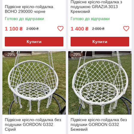
Підвісне крісло-гойдалка з
Підвісне крісло-гойдалка
подушкою GRAZIA 3013
BOHO 290000 чорне
Кремовий
Готово до відправки
Готово до відправки
1 100
1 400
₴
₴
2 000 ₴
2 000 ₴
Купити
Купити
–29%
–29%
Підвісне крісло-гойдалка без
Підвісне крісло-гойдалка без
подушки GORDON G332
подушки GORDON G332
Сірий
Бежевий