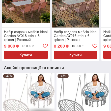
Набір садових меблів Ideal
Набір садових меблів Ideal
Набі
Garden AY018 стіл + 8
Garden AY016 стіл + 6
Gard
крісел | Рожевий
крісел | Рожевий
кріс
9 800
8 200
9 8
₴
₴
13 000 ₴
10 000 ₴
Купити
Купити
Акційні пропозиції та новинки
–47%
–47%