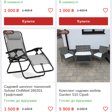
В наявності
В наявності
1 000
1 000
₴
₴
1 400 ₴
1 400 ₴
Купити
Купити
–29%
–28%
Садовий шезлонг тканинний
Sofotel ChillWell 286301
Комплект садових меблів
Графітовий
Garden S10 Сірий
Готово до відправки
Готово до відправки
1 500
5 900
₴
₴
2 100 ₴
8 200 ₴