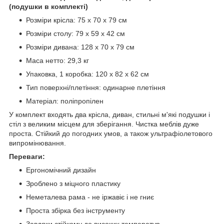
(подушки в комплекті)
Розміри крісла: 75 х 70 х 79 см
Розміри столу: 79 х 59 х 42 см
Розміри дивана: 128 х 70 х 79 см
Маса нетто: 29,3 кг
Упаковка, 1 коробка: 120 х 82 х 62 см
Тип поверхні/плетіння: одинарне плетіння
Матеріал: поліпропілен
У комплект входять два крісла, диван, стильні м'які подушки і
стіл з великим місцем для зберігання. Чистка меблів дуже
проста. Стійкий до погодних умов, а також ультрафіолетового
випромінювання.
Переваги:
Ергономічний дизайн
Зроблено з міцного пластику
Неметалева рама - не іржавіє і не гниє
Проста збірка без інструменту
Завдяки стійкому до високих температур