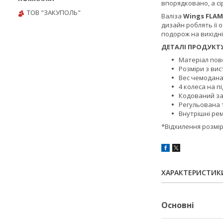
впорядковано, а сі
ТОВ "ЗАКУПОЛЬ"
Валіза
Wings FLA
дизайн роблять її 
подорож на вихідн
ДЕТАЛІ ПРОДУКТУ
Матеріал пове
Розміри з ви
Вес чемодана:
4 колеса на п
Кодований з
Регульована 
Внутрішні рем
*Відхилення розмірів
ХАРАКТЕРИСТИК
Основні