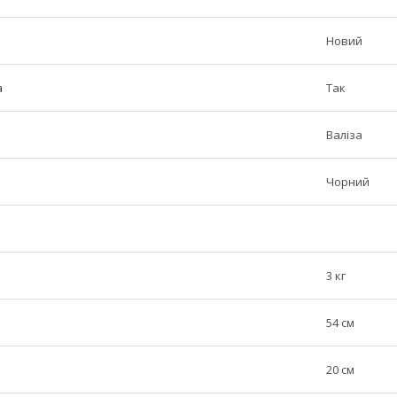
Новий
а
Так
Валіза
Чорний
3 кг
54 см
20 см