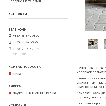
Повернення та обмін
КОНТАКТИ
+380 (63) 870-03-55
+380 (63) 870-03-55
+380 (63) 967-22-71
Менеджер
Ручна поклажа
Win
час авіаперельотів
Ірина
Ручна поклажа виго
значення для част
значно підвищує її 
Дружби, 178, Шегині, Україна
Компактні розміри 
переміщатися в пе
Внутрішній простір