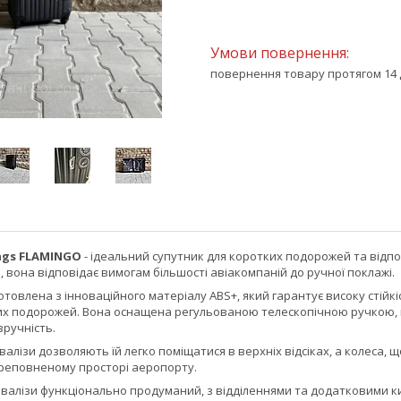
повернення товару протягом 14 
gs FLAMINGO
- ідеальний супутник для коротких подорожей та відпо
, вона відповідає вимогам більшості авіакомпаній до ручної поклажі.
товлена з інноваційного матеріалу ABS+, який гарантує високу стій
их подорожей. Вона оснащена регульованою телескопічною ручкою, що
зручність.
валізи дозволяють їй легко поміщатися в верхніх відсіках, а колеса, 
реповненому просторі аеропорту.
 валізи функціонально продуманий, з відділеннями та додатковими к