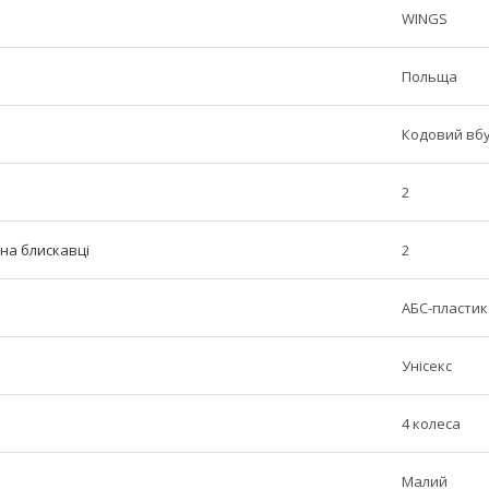
WINGS
Польща
Кодовий вб
2
 на блискавці
2
АБС-пластик
Унісекс
4 колеса
Малий