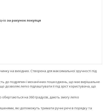
днів
за рахунок покупця
чинку на вихідних. Створена для максимальної зручності під
кість до подряпин і механічних пошкоджень, що має вирішальне
 дозволяє легко підлаштувати її під зріст користувача, що
що обертаються на 360 градусів, дають змогу легко
ишенями, які допоможуть тримати ручні речі в порядку та