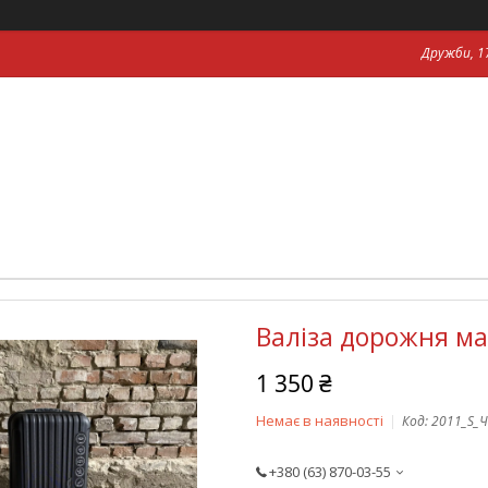
Дружби, 17
Валіза дорожня ма
1 350 ₴
Немає в наявності
Код:
2011_S_
+380 (63) 870-03-55