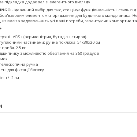
ра підкладка додає валізі елегантного вигляду
MINGO
- ідеальний вибір для тих, хто цінує функціональність і стиль пі
обов'язковим елементом спорядження для будь-якого мандрівника. Нез
і, ця валіза задовольнить усі ваші потреби, гарантуючи комфортне 
:
рхні - ABS+ (акрилонітрил, бутадієн, стирол).
ступаючими частинами: ручна поклажа: 54x39x20 см
 прибл. 2.5 кг
ідшипнику з можливістю обертання на 360 градусів
амок
телескопічна ручка
ені для фіксації багажу
: +/- 2 см
И