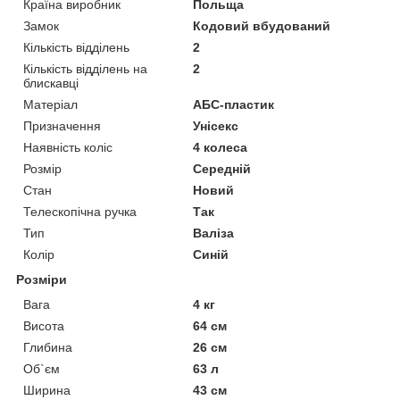
Країна виробник
Польща
Замок
Кодовий вбудований
Кількість відділень
2
Кількість відділень на
2
блискавці
Матеріал
АБС-пластик
Призначення
Унісекс
Наявність коліс
4 колеса
Розмір
Середній
Стан
Новий
Телескопічна ручка
Так
Тип
Валіза
Колір
Синій
Розміри
Вага
4 кг
Висота
64 см
Глибина
26 см
Об`єм
63 л
Ширина
43 см