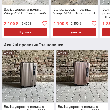
Валіза дорожня велика
Валіза дорожня велика
Валі
Wings AT01 L Темно-синій
Wings AT01 L Темно-синій
розш
L Ш
2 100
2 100
1 8
₴
₴
2 450 ₴
2 450 ₴
Купити
Купити
Акційні пропозиції та новинки
–23%
–23%
Валіза дорожня велика з
Валіза дорожня велика з