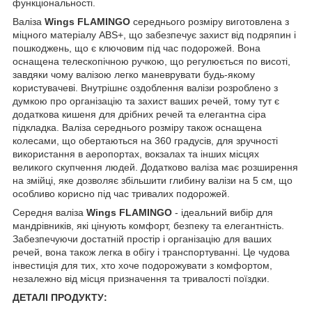
функціональності.
Валіза
Wings FLAMINGO
середнього розміру виготовлена з
міцного матеріалу ABS+, що забезпечує захист від подряпин і
пошкоджень, що є ключовим під час подорожей. Вона
оснащена телескопічною ручкою, що регулюється по висоті,
завдяки чому валізою легко маневрувати будь-якому
користувачеві. Внутрішнє оздоблення валізи розроблено з
думкою про організацію та захист ваших речей, тому тут є
додаткова кишеня для дрібних речей та елегантна сіра
підкладка. Валіза середнього розміру також оснащена
колесами, що обертаються на 360 градусів, для зручності
використання в аеропортах, вокзалах та інших місцях
великого скупчення людей. Додатково валіза має розширення
на змійці, яке дозволяє збільшити глибину валізи на 5 см, що
особливо корисно під час тривалих подорожей.
Середня валіза
Wings FLAMINGO
- ідеальний вибір для
мандрівників, які цінують комфорт, безпеку та елегантність.
Забезпечуючи достатній простір і організацію для ваших
речей, вона також легка в обігу і транспортуванні. Це чудова
інвестиція для тих, хто хоче подорожувати з комфортом,
незалежно від місця призначення та тривалості поїздки.
ДЕТАЛІ ПРОДУКТУ: