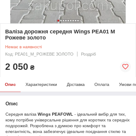
Валіза дорожня середня Wings PEA01 М
Рожеве золото
Немає в наявності
Код: PEA01_М_РОЖЕВЕ ЗОЛОТО
Роздріб
2 050
₴
Опис
Характеристики
Доставка
Оплата
Умови п
Опис
Середня валіза
Wings PEAFOWL
- ідеальний вибір для тих,
кому потрібне універсальне рішення для коротких та середніх
подорожей. Розроблена з думкою про комфорт та
елегантність, вона забезпечує ідеальне поєднання стилю та