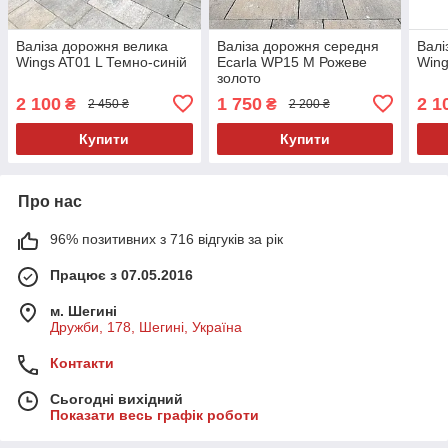
Валіза дорожня велика
Валіза дорожня середня
Валі
Wings AT01 L Темно-синій
Ecarla WP15 М Рожеве
Wing
золото
2 100
1 750
2 1
₴
₴
2 450 ₴
2 200 ₴
Купити
Купити
Про нас
96% позитивних з 716 відгуків за рік
Працює з 07.05.2016
м. Шегині
Дружби, 178, Шегині, Україна
Контакти
Сьогодні вихідний
Показати весь графік роботи