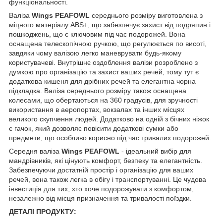
функціональності.
Валіза
Wings PEAFOWL
середнього розміру виготовлена з
міцного матеріалу ABS+, що забезпечує захист від подряпин і
пошкоджень, що є ключовим під час подорожей. Вона
оснащена телескопічною ручкою, що регулюється по висоті,
завдяки чому валізою легко маневрувати будь-якому
користувачеві. Внутрішнє оздоблення валізи розроблено з
думкою про організацію та захист ваших речей, тому тут є
додаткова кишеня для дрібних речей та елегантна чорна
підкладка. Валіза середнього розміру також оснащена
колесами, що обертаються на 360 градусів, для зручності
використання в аеропортах, вокзалах та інших місцях
великого скупчення людей. Додатково на одній з бічних ніжок
є гачок, який дозволяє повісити додаткові сумки або
предмети, що особливо корисно під час тривалих подорожей.
Середня валіза
Wings PEAFOWL
- ідеальний вибір для
мандрівників, які цінують комфорт, безпеку та елегантність.
Забезпечуючи достатній простір і організацію для ваших
речей, вона також легка в обігу і транспортуванні. Це чудова
інвестиція для тих, хто хоче подорожувати з комфортом,
незалежно від місця призначення та тривалості поїздки.
ДЕТАЛІ ПРОДУКТУ: