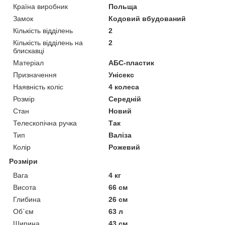
Країна виробник
Польща
Замок
Кодовий вбудований
Кількість відділень
2
Кількість відділень на
2
блискавці
Матеріал
АБС-пластик
Призначення
Унісекс
Наявність коліс
4 колеса
Розмір
Середній
Стан
Новий
Телескопічна ручка
Так
Тип
Валіза
Колір
Рожевий
Розміри
Вага
4 кг
Висота
66 см
Глибина
26 см
Об`єм
63 л
Ширина
43 см