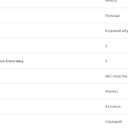
WINGS
Польща
Кодовий вб
2
 на блискавці
2
АБС-пластик
Унісекс
4 колеса
Середній