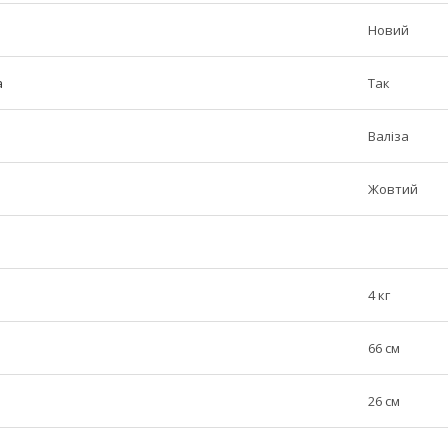
Новий
а
Так
Валіза
Жовтий
4 кг
66 см
26 см