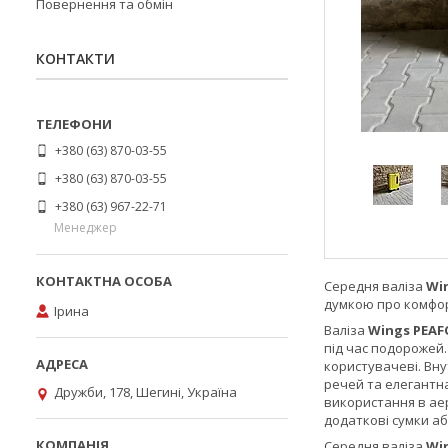
Повернення та обмін
КОНТАКТИ
+380 (63) 870-03-55
+380 (63) 870-03-55
+380 (63) 967-22-71
Менеджер
Середня валіза
Wi
думкою про комфорт
Ірина
Валіза
Wings PEA
під час подорожей
користувачеві. Вну
речей та елегантна
Дружби, 178, Шегині, Україна
використання в аер
додаткові сумки а
Середня валіза
Wi