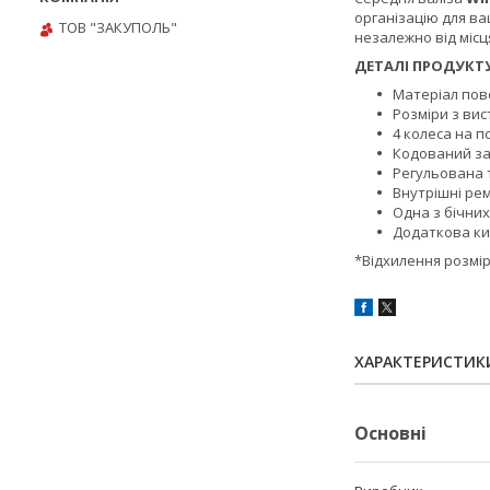
організацію для ва
ТОВ "ЗАКУПОЛЬ"
незалежно від місц
ДЕТАЛІ ПРОДУКТУ
Матеріал пове
Розміри з вис
4 колеса на п
Кодований з
Регульована 
Внутрішні рем
Одна з бічних
Додаткова ки
*Відхилення розмірів
ХАРАКТЕРИСТИК
Основні