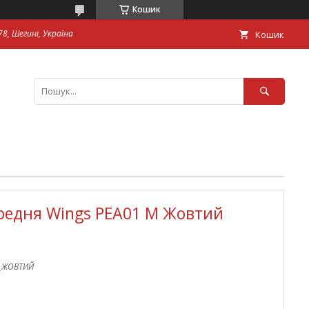
Кошик
8, Шегині, Україна
Кошик
редня Wings PEA01 М Жовтий
_ЖОВТИЙ