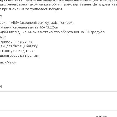
ших речей, вона також легка в обігу і транспортуванні. Це чудова ін
я призначення та тривалості поїздки.
:
рхні - ABS+ (акрилонітрил, бутадієн, стирол).
тупами: середня валіза: 66x43x26см
одвійних підшипниках з можливістю обертання на 360 градусів
амок
телескопічна ручка
ені для фіксації багажу
 ніжок у вигляді гачка
шеня всередині валізи
: +/- 2 см
И