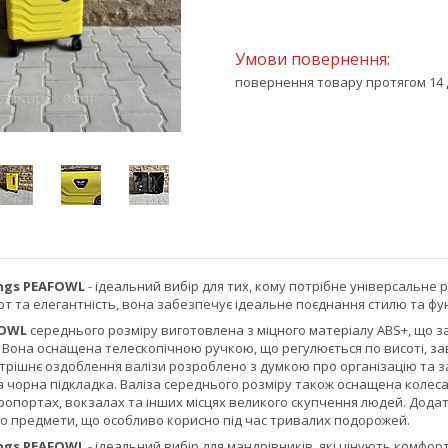
повернення товару протягом 14 
ngs PEAFOWL
- ідеальний вибір для тих, кому потрібне універсальне
 та елегантність, вона забезпечує ідеальне поєднання стилю та фун
FOWL
середнього розміру виготовлена з міцного матеріалу ABS+, що з
. Вона оснащена телескопічною ручкою, що регулюється по висоті, з
трішнє оздоблення валізи розроблено з думкою про організацію та з
 чорна підкладка. Валіза середнього розміру також оснащена колесам
опортах, вокзалах та інших місцях великого скупчення людей. Додатко
бо предмети, що особливо корисно під час тривалих подорожей.
ngs PEAFOWL
- ідеальний вибір для мандрівників, які цінують комфор