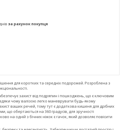
днів
за рахунок покупця
 рішення для коротких та середніх подорожей. Розроблена з
кціональності.
абезпечує захист від подряпин і пошкоджень, що є ключовим
авдяки чому валізою легко маневрувати будь-якому
ахист ваших речей, тому тут є додаткова кишеня для дрібних
и, що обертаються на 360 градусів, для зручності
во на одній з бічних ніжок є гачок, який дозволяє повісити
т, безпеку та елегантність. Забезпечуючи достатній простір і