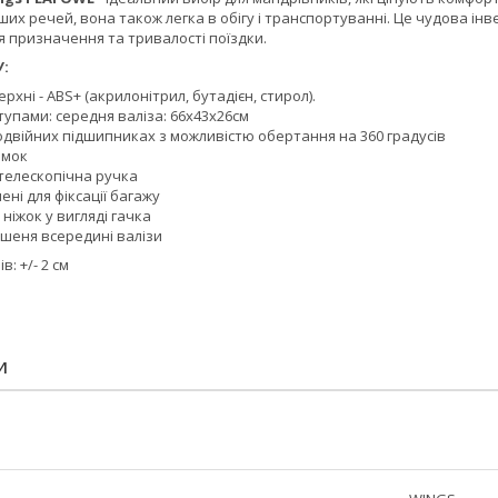
ших речей, вона також легка в обігу і транспортуванні. Це чудова ін
я призначення та тривалості поїздки.
:
рхні - ABS+ (акрилонітрил, бутадієн, стирол).
тупами: середня валіза: 66x43x26см
одвійних підшипниках з можливістю обертання на 360 градусів
амок
телескопічна ручка
ені для фіксації багажу
 ніжок у вигляді гачка
шеня всередині валізи
: +/- 2 см
И