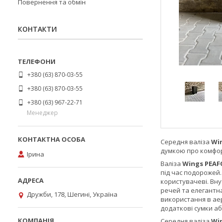
Повернення та обмін
КОНТАКТИ
+380 (63) 870-03-55
+380 (63) 870-03-55
+380 (63) 967-22-71
Менеджер
Середня валіза
Wi
думкою про комфорт
Ірина
Валіза
Wings PEA
під час подорожей
користувачеві. Вну
речей та елегантна
Дружби, 178, Шегині, Україна
використання в аер
додаткові сумки а
Середня валіза
Wi