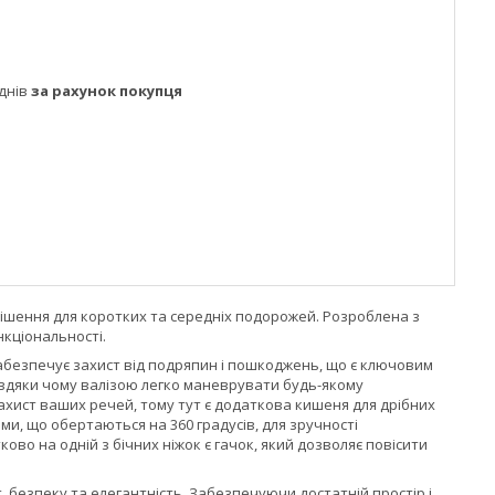
днів
за рахунок покупця
 рішення для коротких та середніх подорожей. Розроблена з
кціональності.
абезпечує захист від подряпин і пошкоджень, що є ключовим
авдяки чому валізою легко маневрувати будь-якому
ахист ваших речей, тому тут є додаткова кишеня для дрібних
и, що обертаються на 360 градусів, для зручності
во на одній з бічних ніжок є гачок, який дозволяє повісити
т, безпеку та елегантність. Забезпечуючи достатній простір і