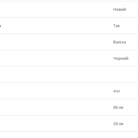
Новий
а
Так
Валіза
Чорний
4 кг
66 см
26 см