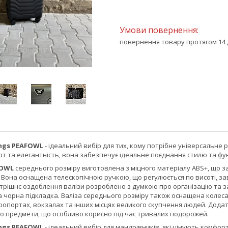
повернення товару протягом 14 
ngs PEAFOWL
- ідеальний вибір для тих, кому потрібне універсальне
 та елегантність, вона забезпечує ідеальне поєднання стилю та фун
FOWL
середнього розміру виготовлена з міцного матеріалу ABS+, що з
. Вона оснащена телескопічною ручкою, що регулюється по висоті, з
трішнє оздоблення валізи розроблено з думкою про організацію та з
 чорна підкладка. Валіза середнього розміру також оснащена колесам
опортах, вокзалах та інших місцях великого скупчення людей. Додатко
бо предмети, що особливо корисно під час тривалих подорожей.
ngs PEAFOWL
- ідеальний вибір для мандрівників, які цінують комфор