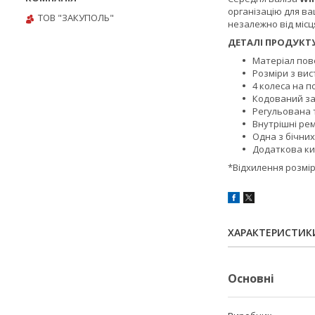
організацію для ва
ТОВ "ЗАКУПОЛЬ"
незалежно від місц
ДЕТАЛІ ПРОДУКТУ
Матеріал пове
Розміри з вис
4 колеса на п
Кодований з
Регульована 
Внутрішні рем
Одна з бічних
Додаткова ки
*Відхилення розмірів
ХАРАКТЕРИСТИК
Основні