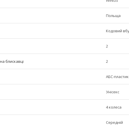
WINGS
Польща
Кодовий вб
2
 на блискавці
2
АБС-пластик
Унісекс
4 колеса
Середній