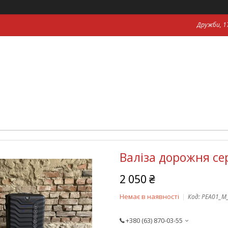
Дружби, 17
Валіза дорожня се
2 050 ₴
Немає в наявності
Код:
PEA01_М
+380 (63) 870-03-55