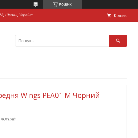
Кошик
8, Шегині, Україна
Кошик
редня Wings PEA01 М Чорний
_ЧОРНИЙ