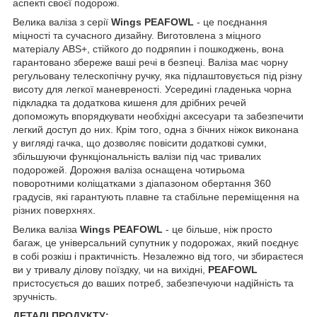
аспекті своєї подорожі.
Велика валіза з серії
Wings PEAFOWL
- це поєднання
міцності та сучасного дизайну. Виготовлена з міцного
матеріалу ABS+, стійкого до подряпин і пошкоджень, вона
гарантовано збереже ваші речі в безпеці. Валіза має чорну
регульовану телескопічну ручку, яка підлаштовується під різну
висоту для легкої маневреності. Усередині гладенька чорна
підкладка та додаткова кишеня для дрібних речей
допоможуть впорядкувати необхідні аксесуари та забезпечити
легкий доступ до них. Крім того, одна з бічних ніжок виконана
у вигляді гачка, що дозволяє повісити додаткові сумки,
збільшуючи функціональність валізи під час тривалих
подорожей. Дорожня валіза оснащена чотирьома
поворотними коліщатками з діапазоном обертання 360
градусів, які гарантують плавне та стабільне переміщення на
різних поверхнях.
Велика валіза
Wings PEAFOWL
- це більше, ніж просто
багаж, це універсальний супутник у подорожах, який поєднує
в собі розкіш і практичність. Незалежно від того, чи збираєтеся
ви у тривалу ділову поїздку, чи на вихідні,
PEAFOWL
пристосується до ваших потреб, забезпечуючи надійність та
зручність.
ДЕТАЛІ ПРОДУКТУ: