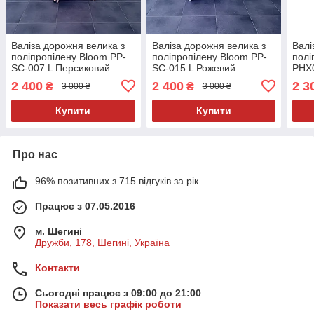
Валіза дорожня велика з
Валіза дорожня велика з
Валі
поліпропілену Bloom PP-
поліпропілену Bloom PP-
полі
SC-007 L Персиковий
SC-015 L Рожевий
PHX
2 400
2 400
2 3
₴
₴
3 000 ₴
3 000 ₴
Купити
Купити
Про нас
96% позитивних з 715 відгуків за рік
Працює з 07.05.2016
м. Шегині
Дружби, 178, Шегині, Україна
Контакти
Сьогодні працює з 09:00 до 21:00
Показати весь графік роботи