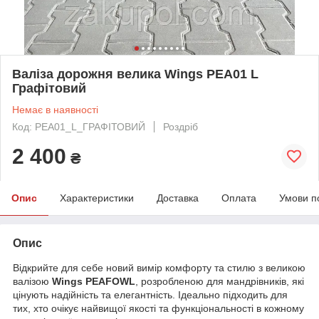
Валіза дорожня велика Wings PEA01 L
Графітовий
Немає в наявності
Код: PEA01_L_ГРАФІТОВИЙ
Роздріб
2 400
₴
Опис
Характеристики
Доставка
Оплата
Умови п
Опис
Відкрийте для себе новий вимір комфорту та стилю з великою
валізою
Wings PEAFOWL
, розробленою для мандрівників, які
цінують надійність та елегантність. Ідеально підходить для
тих, хто очікує найвищої якості та функціональності в кожному