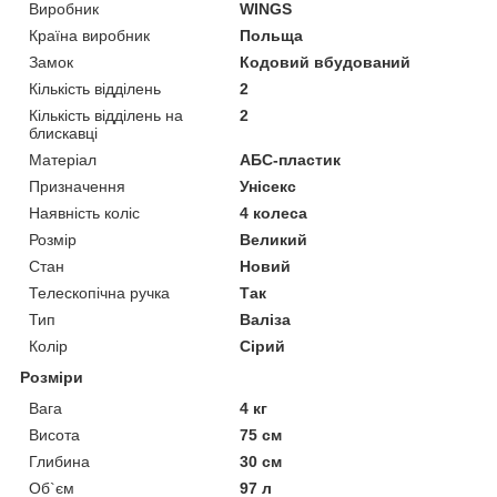
Виробник
WINGS
Країна виробник
Польща
Замок
Кодовий вбудований
Кількість відділень
2
Кількість відділень на
2
блискавці
Матеріал
АБС-пластик
Призначення
Унісекс
Наявність коліс
4 колеса
Розмір
Великий
Стан
Новий
Телескопічна ручка
Так
Тип
Валіза
Колір
Сірий
Розміри
Вага
4 кг
Висота
75 см
Глибина
30 см
Об`єм
97 л