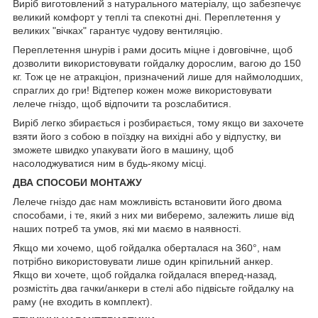
Виріб виготовлений з натурального матеріалу, що забезпечує
великий комфорт у теплі та спекотні дні. Переплетення у
великих "вічках" гарантує чудову вентиляцію.
Переплетення шнурів і рами досить міцне і довговічне, щоб
дозволити використовувати гойдалку дорослим, вагою до 150
кг. Тож це не атракціон, призначений лише для наймолодших,
спраглих до гри! Відтепер кожен може використовувати
лелече гніздо, щоб відпочити та розслабитися.
Виріб легко збирається і розбирається, тому якщо ви захочете
взяти його з собою в поїздку на вихідні або у відпустку, ви
зможете швидко упакувати його в машину, щоб
насолоджуватися ним в будь-якому місці.
ДВА СПОСОБИ МОНТАЖУ
Лелече гніздо дає нам можливість встановити його двома
способами, і те, який з них ми виберемо, залежить лише від
наших потреб та умов, які ми маємо в наявності.
Якщо ми хочемо, щоб гойдалка оберталася на 360°, нам
потрібно використовувати лише один кріпильний анкер.
Якщо ви хочете, щоб гойдалка гойдалася вперед-назад,
розмістіть два гачки/анкери в стелі або підвісьте гойдалку на
раму (не входить в комплект).