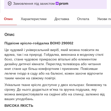
Замовлення під захистом
Опис
Характеристики
Доставка
Оплата
Умови п
Опис
Підвісне крісло-гойдалка BOHO 290002
Це чудовий і універсальний виріб, який можна повісити як
вдома, так і на природі. Гойдалка, виконана в модному стилі
бохо, стане чудовою прикрасою вітальні або елементом
дизайну дитячої кімнати. Перегляд телевізора або читання
книг стане ще більш комфортним і приємним. Повісивши
лелече гніздо в саду або на балконі, кожен захоче відпочити
таким чином на свіжому повітрі.
Унікальне ткане крісло доступне у двох кольорах: бежевому та
сірому. До нього додається м'яка та зручна подушка, яку
можна використовувати на сидінні або на спинці, залежно від
ваших уподобань.
ВИСОКА ЯКІСТЬ