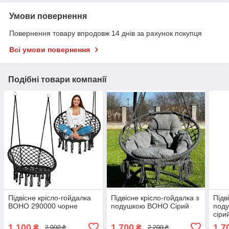
Умови повернення
Повернення товару впродовж 14 днів за рахунок покупця
Всі умови повернення
Подібні товари компанії
Підвісне крісло-гойдалка
Підвісне крісло-гойдалка з
Підв
BOHO 290000 чорне
подушкою BOHO Сірий
под
сіри
1 100
1 700
1 7
₴
₴
2 000 ₴
2 200 ₴