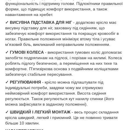
функціональність і підтримку голови. Підлокітники правильної
форми, що підвищує комфорт використання, а також
навантаження на хребет.
✓ ВИСУВНА ПІДСТАВКА ДЛЯ НІГ
- додатково крісло має
висувну підставку для ніг, заховану під сидінням, що
забезпечує комфорт використання та покращує кровообіг в
ногах. Правильне положення мінімізує втому тіла і усуває
м'язовий біль, викликаний неправильним положенням.
✓ ГУМОВІ КОЛЕСА
- використання гумових коліс допомагає
запобігти подряпинам на підлозі, і порізам на килимі. Колеса
роблять підлогу безпечною, а переміщення на них тихе та
комфортне. П'ятизіркова основа з подвійними коліщатками
забезпечує стабільне пересування.
✓ РЕГУЛЮВАННЯ
- крісло можна підлаштувати під
індивідуальні потреби, завдяки чому ми отримуємо
неймовірний комфорт використання. Висота сидіння
регулюється. Також регулюється кут нахилу спинки (його
можна зафіксувати в заданому положенні).
✓ ШВИДКИЙ І ЛЕГКИЙ МОНТАЖ
- весь процес складання
крісла швидкий, легкий і приємний. Це не повинно тривати
більше 10 хвилин.