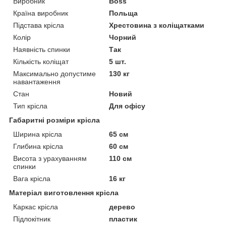
Виробник
Boss
Країна виробник
Польща
Підстава крісла
Хрестовина з коліщатками
Колір
Чорний
Наявність спинки
Так
Кількість коліщат
5 шт.
Максимально допустиме
130 кг
навантаження
Стан
Новий
Тип крісла
Для офісу
Габаритні розміри крісла
Ширина крісла
65 см
Глибина крісла
60 см
Висота з урахуванням
110 см
спинки
Вага крісла
16 кг
Матеріал виготовлення крісла
Каркас крісла
дерево
Підлокітник
пластик