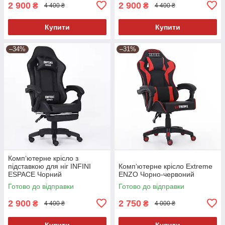
2 900
2 900
₴
₴
4 400 ₴
4 400 ₴
Купити
Купити
–34%
–31%
Комп‘ютерне крісло з
підставкою для ніг INFINI
Комп‘ютерне крісло Extreme
ESPACE Чорний
ENZO Чорно-червоний
Готово до відправки
Готово до відправки
2 900
2 750
₴
₴
4 400 ₴
4 000 ₴
Купити
Купити