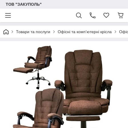
ТОВ "ЗАКУПОЛЬ"
Товари та послуги
Офісні та комп'ютерні крісла
Офіс