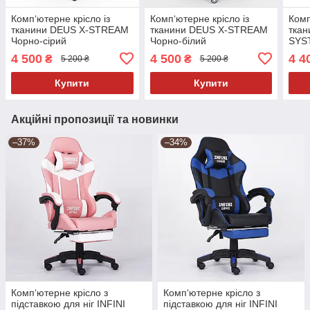
Комп‘ютерне крісло із
Комп‘ютерне крісло із
Комп
тканини DEUS X-STREAM
тканини DEUS X-STREAM
ткан
Чорно-сірий
Чорно-білий
SYS
4 500
4 500
4 4
₴
₴
5 200 ₴
5 200 ₴
Купити
Купити
Акційні пропозиції та новинки
–37%
–34%
Комп‘ютерне крісло з
Комп‘ютерне крісло з
підставкою для ніг INFINI
підставкою для ніг INFINI