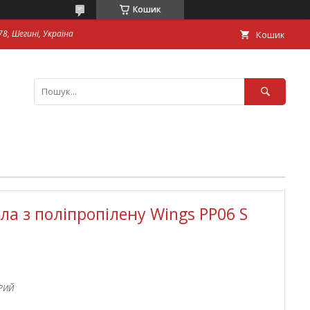
Кошик
8, Шегині, Україна
Кошик
ла з поліпропілену Wings PP06 S
ІРИЙ