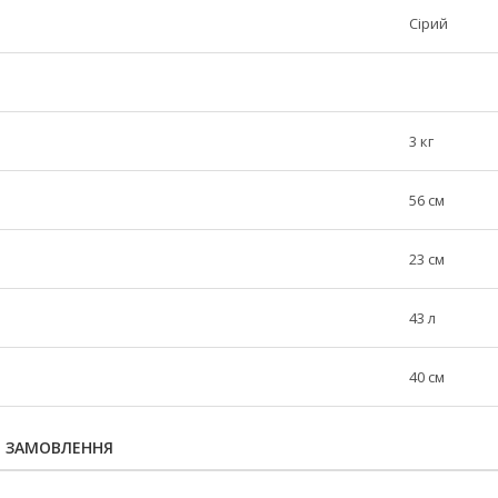
Сірий
3 кг
56 см
23 см
43 л
40 см
Я ЗАМОВЛЕННЯ