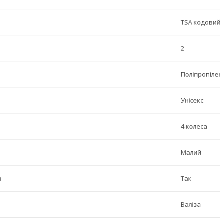
TSA кодови
2
Поліпропіле
Унісекс
4 колеса
Малий
а
Так
Валіза