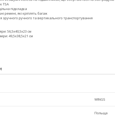
к TSA
щільна підкладка
ні ремені, які кріплять багаж
для зручного ручного та вертикального транспортування
іри: 56,5x40,5x23 см
міри: 49,5x38,5x21 см
И
WINGS
Польща