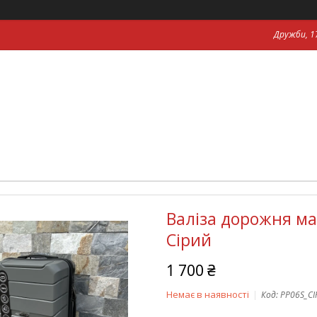
Дружби, 17
Валіза дорожня ма
Сірий
1 700 ₴
Немає в наявності
Код:
PP06S_С