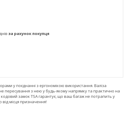
днів
за рахунок покупця
рами у поєднанні з ергономікою використання. Валіза
не пересування з нею у будь-якому напрямку та практично на
, а кодовий замок TSA гарантує, що ваш багаж не потрапить у
 від місця призначення!