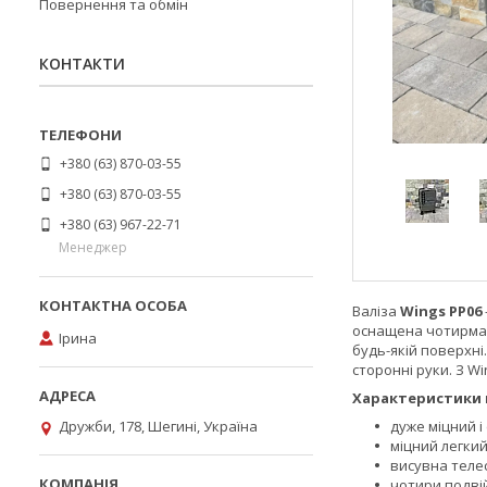
Повернення та обмін
КОНТАКТИ
+380 (63) 870-03-55
+380 (63) 870-03-55
+380 (63) 967-22-71
Менеджер
Валіза
Wings PP06
оснащена чотирма 
Ірина
будь-якій поверхні
сторонні руки. З W
Характеристики в
Дружби, 178, Шегині, Україна
дуже міцний і
міцний легки
висувна теле
чотири подвій