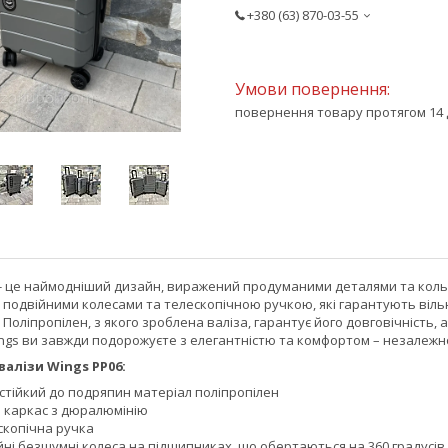
+380 (63) 870-03-55
повернення товару протягом 14 
- це наймодніший дизайн, виражений продуманими деталями та кольо
подвійними колесами та телескопічною ручкою, які гарантують віль
. Поліпропілен, з якого зроблена валіза, гарантує його довговічність
ings ви завжди подорожуєте з елегантністю та комфортом – незалежно
алізи Wings PP06:
 стійкий до подряпин матеріал поліпропілен
й каркас з дюралюмінію
скопічна ручка
ні безшумні колеса на підшипниках, що обертаються на 360 градусів