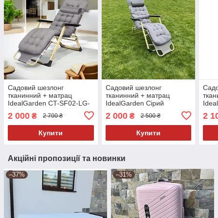
Садовий шезлонг
Садовий шезлонг
Садо
тканинний + матрац
тканинний + матрац
ткан
IdealGarden CT-SF02-LG-
IdealGarden Сірий
Idea
Y Сірий
G Сі
2 000
2 000
2 1
₴
₴
2 700 ₴
2 500 ₴
Купити
Купити
Акційні пропозиції та новинки
–37%
–31%