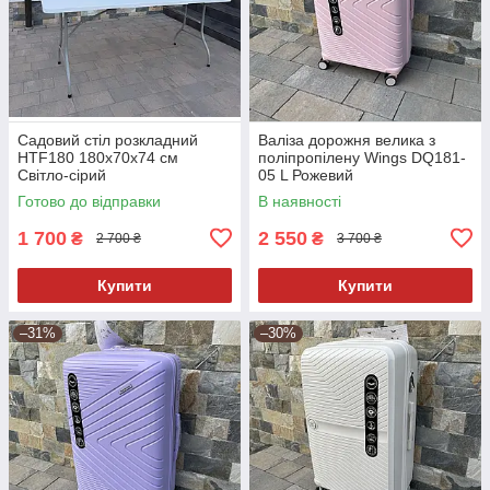
Садовий стіл розкладний
Валіза дорожня велика з
HTF180 180х70х74 см
поліпропілену Wings DQ181-
Світло-сірий
05 L Рожевий
Готово до відправки
В наявності
1 700
2 550
₴
₴
2 700 ₴
3 700 ₴
Купити
Купити
–31%
–30%