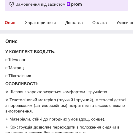
Замовлення під захистом
Опис
Характеристики
Доставка
Оплата
Умови п
Опис
У КОМПЛЕКТ ВХОДИТЬ:
✅Шезлонг
✅Матрац
✅Підголівник
ОСОБЛИВОСТІ:
⭐ Шезлонг характеризується комфортом і зручністю.
⭐ Текстоліновий матеріал (гнучкий і зручний), металеві деталі
з порошковим (антикорозійним) покриттям та високою якістю
виготовлення.
⭐ Матеріали, стійкі до погодних умов (дощ, сонце).
⭐ Конструкція дозволяє переходити з положення сидячи в
положення лежачи без використання рук.