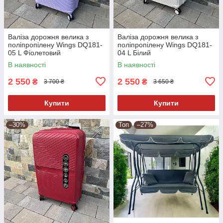
Валіза дорожня велика з
Валіза дорожня велика з
поліпропілену Wings DQ181-
поліпропілену Wings DQ181-
05 L Фіолетовий
04 L Білий
В наявності
В наявності
2 550
2 550
₴
₴
3 700 ₴
3 650 ₴
Купити
Купити
–30%
Топ
–27%