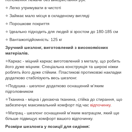
⭐ Легко утримувати в чистоті
⭐ Займає мало місця в складеному вигляді
⭐ Порошкове покриття
⭐ Ідеально підходить для людей зі зростом до 180-185 см
⭐ Вантажопідйомність: 125 кг
Зручний шезлонг, виготовлений з високоякісних
матеріалів.
⭐Каркас - міцний каркас виготовлений з металу, що робить
його дуже міцним. Спеціальна конструкція та широкі ніжки
роблять його дуже стійким. Пластикові протиковзкі накладки
додатково стабілізують весь шезлонг.
⭐Подушка - шезлонг додатково оснащений м'яким
підголовником
⭐Тканина - міцна і дихаюча тканина, стійка до стирання, що
забезпечує максимальний комфорт під час
відпочинку
.
⭐Матрац - шезлонг оснащений м'яким матрацом, який ще
більше підвищує комфорт вашого відпочинку.
Розміри шезлонга у позиції для сидіння: