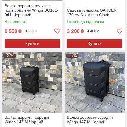
Валіза дорожня велика з
поліпропілену Wings DQ181-
Садова гойдалка GARDEN
04 L Червоний
170 см 3-х місна Сірий
В наявності
Готово до відправки
2 550
3 200
₴
₴
3 650 ₴
4 400 ₴
Купити
Купити
–27%
–27%
Валіза дорожня середня
Валіза дорожня середня
Wings 147 M Чорний
Wings 147 M Чорний