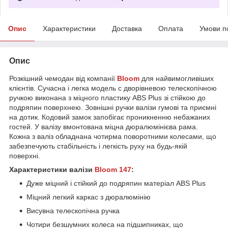
Опис
Характеристики
Доставка
Оплата
Умови п
Опис
Розкішний чемодан від компанії
Bloom
для найвимогливіших
клієнтів. Сучасна і легка модель c дворівневою телескопічною
ручкою виконана з міцного пластику ABS Plus зі стійкою до
подряпин поверхнею. Зовнішні ручки валізи гумові та приємні
на дотик. Кодовий замок запобігає проникненню небажаних
гостей. У валізу вмонтована міцна дюралюмінієва рама.
Кожна з валіз обладнана чотирма поворотними колесами, що
забезпечують стабільність і легкість руху на будь-якій
поверхні.
Характеристики валізи
Bloom 147
:
Дуже міцний і стійкий до подряпин матеріал ABS Plus
Міцний легкий каркас з дюралюмінію
Висувна телескопічна ручка
Чотири безшумних колеса на підшипниках, що