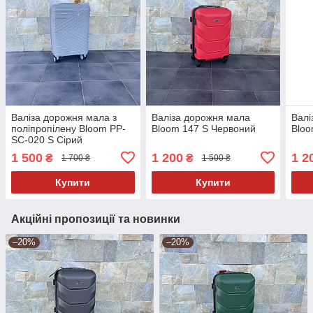
Валіза дорожня мала з
Валіза дорожня мала
Валі
поліпропілену Bloom PP-
Bloom 147 S Червоний
Bloo
SC-020 S Сірий
1 500
1 200
1 2
₴
₴
1 700 ₴
1 500 ₴
Купити
Купити
Акційні пропозиції та новинки
–20%
–20%