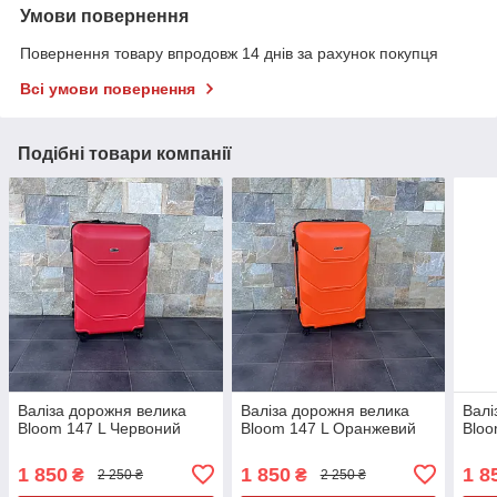
Умови повернення
Повернення товару впродовж 14 днів за рахунок покупця
Всі умови повернення
Подібні товари компанії
Валіза дорожня велика
Валіза дорожня велика
Валі
Bloom 147 L Червоний
Bloom 147 L Оранжевий
Bloo
1 850
1 850
1 8
₴
₴
2 250 ₴
2 250 ₴