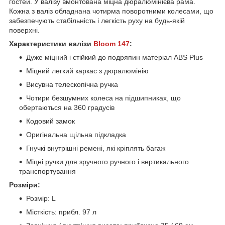
гостей. У валізу вмонтована міцна дюралюмінієва рама.
Кожна з валіз обладнана чотирма поворотними колесами, що
забезпечують стабільність і легкість руху на будь-якій
поверхні.
Характеристики валізи
Bloom 147
:
Дуже міцний і стійкий до подряпин матеріал ABS Plus
Міцний легкий каркас з дюралюмінію
Висувна телескопічна ручка
Чотири безшумних колеса на підшипниках, що
обертаються на 360 градусів
Кодовий замок
Оригінальна щільна підкладка
Гнучкі внутрішні ремені, які кріплять багаж
Міцні ручки для зручного ручного і вертикального
транспортування
Розміри:
Розмір: L
Місткість: прибл. 97 л