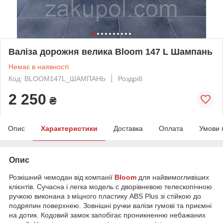
Валіза дорожня велика Bloom 147 L Шампань
Немає в наявності
Код: BLOOM147L_ШАМПАНЬ
Роздріб
2 250
₴
Опис
Характеристики
Доставка
Оплата
Умови 
Опис
Розкішний чемодан від компанії
Bloom
для найвимогливіших
клієнтів. Сучасна і легка модель c дворівневою телескопічною
ручкою виконана з міцного пластику ABS Plus зі стійкою до
подряпин поверхнею. Зовнішні ручки валізи гумові та приємні
на дотик. Кодовий замок запобігає проникненню небажаних