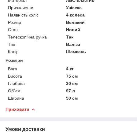
Матеріал
АБС-пластик
Призначення
Унісекс
Наявність коліс
4 колеса
Розмір
Великий
Стан
Новий
Телескопічна ручка
Так
Тип
Валіза
Колір
Шампань
Розміри
Вага
4 кг
Висота
75 см
Глибина
30 см
Об`єм
97 л
Ширина
50 см
Приховати
Умови доставки