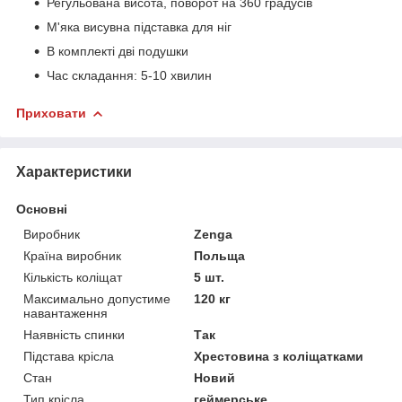
Регульована висота, поворот на 360 градусів
М'яка висувна підставка для ніг
В комплекті дві подушки
Час складання: 5-10 хвилин
Приховати
Характеристики
Основні
Виробник
Zenga
Країна виробник
Польща
Кількість коліщат
5 шт.
Максимально допустиме
120 кг
навантаження
Наявність спинки
Так
Підстава крісла
Хрестовина з коліщатками
Стан
Новий
Тип крісла
геймерське