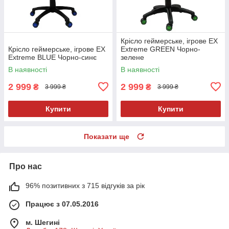
Крісло геймерське, ігрове EX
Крісло геймерське, ігрове EX
Extreme GREEN Чорно-
Extreme BLUE Чорно-синє
зелене
В наявності
В наявності
2 999
2 999
₴
₴
3 999 ₴
3 999 ₴
Купити
Купити
Показати ще
Про нас
96% позитивних з 715 відгуків за рік
Працює з 07.05.2016
м. Шегині