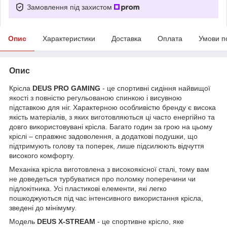
Замовлення під захистом
Опис
Характеристики
Доставка
Оплата
Умови п
Опис
Крісла
DEUS PRO GAMING
- це спортивні сидіння найвищої
якості з повністю регульованою спинкою і висувною
підставкою для ніг. Характерною особливістю бренду є висока
якість матеріалів, з яких виготовляються ці часто енергійно та
довго використовувані крісла. Багато годин за грою на цьому
кріслі – справжнє задоволення, а додаткові подушки, що
підтримують голову та поперек, лише підсилюють відчуття
високого комфорту.
Механіка крісла виготовлена з високоякісної сталі, тому вам
не доведеться турбуватися про поломку поперечини чи
підлокітника. Усі пластикові елементи, які легко
пошкоджуються під час інтенсивного використання крісла,
зведені до мінімуму.
Модель
DEUS X-STREAM
- це спортивне крісло, яке