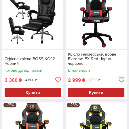
Крісло геймерське, ігрове
Офісне крісло BOSS KO22
Extreme EX Red Чорно-
Чорний
червоне
Готово до відправки
В наявності
3 300
2 999
₴
₴
4 600 ₴
3 999 ₴
Купити
Купити
–25%
–25%