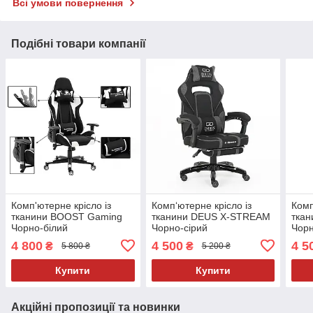
Всі умови повернення
Подібні товари компанії
Комп'ютерне крісло із
Комп‘ютерне крісло із
Комп
тканини BOOST Gaming
тканини DEUS X-STREAM
тка
Чорно-білий
Чорно-сірий
Чор
4 800
4 500
4 5
₴
₴
5 800 ₴
5 200 ₴
Купити
Купити
Акційні пропозиції та новинки