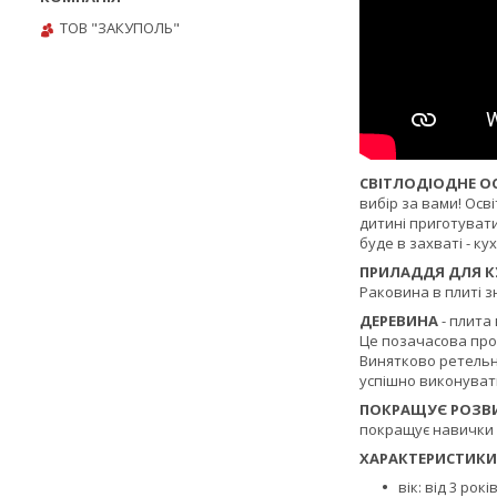
ТОВ "ЗАКУПОЛЬ"
СВІТЛОДІОДНЕ О
вибір за вами! Осв
дитині приготувати
буде в захваті - к
ПРИЛАДДЯ ДЛЯ К
Раковина в плиті з
ДЕРЕВИНА
- плита
Це позачасова про
Винятково ретельне
успішно виконуват
ПОКРАЩУЄ РОЗВ
покращує навички с
ХАРАКТЕРИСТИКИ
вік: від 3 рокі