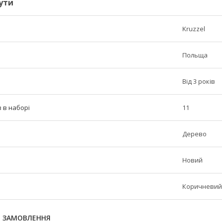
ути
Kruzzel
Польща
Від 3 років
в в наборі
11
Дерево
Новий
Коричневий
Я ЗАМОВЛЕННЯ