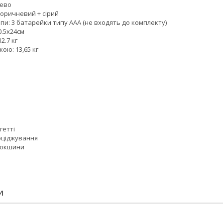
рево
-коричневий + сірий
и: 3 батарейки типу ААА (не входять до комплекту)
0.5x24см
2.7 кг
кою: 13,65 кг
гетті
оціджування
локшини
И