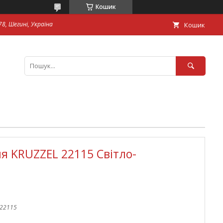
Кошик
8, Шегині, Україна
Кошик
ня KRUZZEL 22115 Світло-
_22115