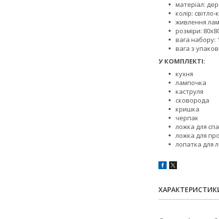
матеріал: де
колір: світло
живлення ламп
розміри: 80x8
вага набору: 1
вага з упаков
У КОМПЛЕКТІ:
кухня
лампочка
каструля
сковорода
кришка
черпак
ложка для спа
ложка для пр
лопатка для 
ХАРАКТЕРИСТИК