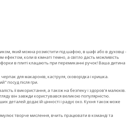
ником, який можна розмістити під шафою, в шафі або в духовці -
м ефектом, коли в кімнаті темно, а світло дасть можливість
конфорки в плиті клацають при перемиканні ручок! Ваша дитина
, черпак для макаронів, каструля, сковорідка і кришка.
й" посуд після гри.
лість її використання, а також на безпеку і здоров'я малюків.
гляду він завжди користувався великою популярністю.
х деталей додає їй цінності і радує око. Кухня також може
тимулює творче мислення, вчить працювати в команді та