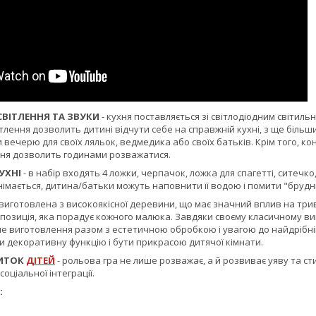
СВІТЛЕННЯ ТА ЗВУКИ
- кухня поставляється зі світлодіодним світиль
ітлення дозволить дитині відчути себе на справжній кухні, з ще більши
 вечерю для своїх ляльок, ведмедика або своїх батьків. Крім того, 
ухня дозволить годинами розважатися.
УХНІ
- в набір входять 4 ложки, черпачок, ложка для спагетті, ситечко
німається, дитина/батьки можуть наповнити її водою і помити "брудни
 виготовлена з високоякісної деревини, що має значний вплив на трива
позиція, яка порадує кожного малюка. Завдяки своєму класичному ви
 виготовлення разом з естетичною обробкою і увагою до найдрібніши
и декоративну функцію і бути прикрасою дитячої кімнати.
ИТОК
ДІТЕЙ
- рольова гра не лише розважає, а й розвиває уяву та с
оціальної інтеграції.
:
в