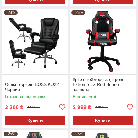
–28%
–25%
Крісло геймерське, ігрове
Офісне крісло BOSS KO22
Extreme EX Red Чорно-
Чорний
червоне
Готово до відправки
В наявності
3 300
2 999
₴
₴
4 600 ₴
3 999 ₴
Купити
Купити
–25%
–25%