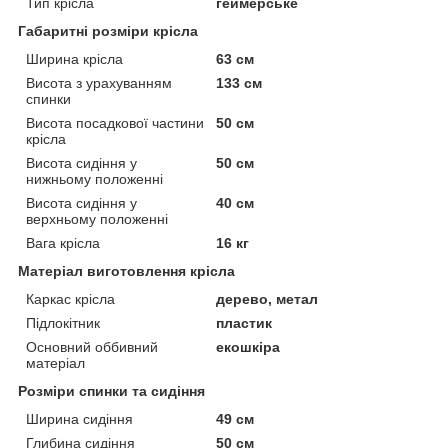
Тип крісла
геймерське
Габаритні розміри крісла
Ширина крісла
63 см
Висота з урахуванням
133 см
спинки
Висота посадкової частини
50 см
крісла
Висота сидіння у
50 см
нижньому положенні
Висота сидіння у
40 см
верхньому положенні
Вага крісла
16 кг
Матеріал виготовлення крісла
Каркас крісла
дерево, метал
Підлокітник
пластик
Основний оббивний
екошкіра
матеріал
Розміри спинки та сидіння
Ширина сидіння
49 см
Глибина сидіння
50 см