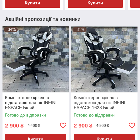
Купити
Купити
Акційні пропозиції та новинки
–34%
–31%
Комп‘ютерне крісло з
Комп‘ютерне крісло з
підставкою для ніг INFINI
підставкою для ніг INFINI
ESPACE Білий
ESPACE 1623 Білий
Готово до відправки
Готово до відправки
2 900
2 900
₴
₴
4 400 ₴
4 200 ₴
Купити
Купити