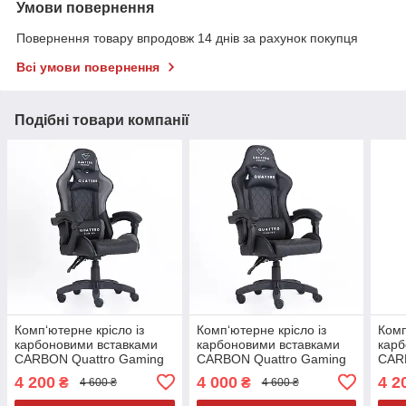
Умови повернення
Повернення товару впродовж 14 днів за рахунок покупця
Всі умови повернення
Подібні товари компанії
Комп‘ютерне крісло із
Комп‘ютерне крісло із
Комп
карбоновими вставками
карбоновими вставками
карб
CARBON Quattro Gaming
CARBON Quattro Gaming
CAR
Чорно-сірий
Чорний
Чор
4 200
4 000
4 2
₴
₴
4 600 ₴
4 600 ₴