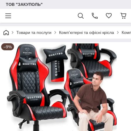
ТОВ "ЗАКУПОЛЬ"
Товари та послуги
Комп'ютерні та офісні крісла
Комп
–9%