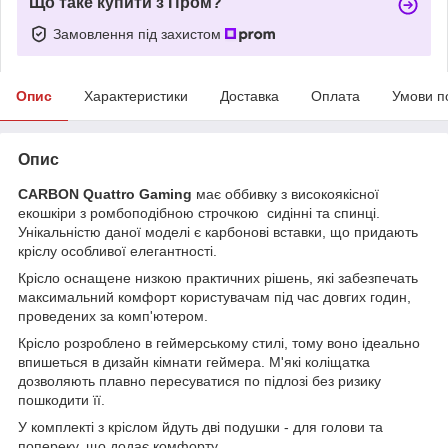
Що таке купити з Пром?
Замовлення під захистом
Опис
Характеристики
Доставка
Оплата
Умови п
Опис
CARBON Quattro Gaming
має оббивку з високоякісної
екошкіри з ромбоподібною строчкою сидінні та спинці.
Унікальністю даної моделі є карбонові вставки, що придають
кріслу особливої елегантності.
Крісло оснащене низкою практичних рішень, які забезпечать
максимальний комфорт користувачам під час довгих годин,
проведених за комп'ютером.
Крісло розроблено в геймерському стилі, тому воно ідеально
впишеться в дизайн кімнати геймера. М'які коліщатка
дозволяють плавно пересуватися по підлозі без ризику
пошкодити її.
У комплекті з кріслом йдуть дві подушки - для голови та
попереку, що додає комфорту.