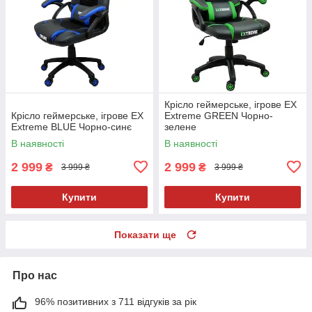
Крісло геймерське, ігрове EX
Крісло геймерське, ігрове EX
Extreme GREEN Чорно-
Extreme BLUE Чорно-синє
зелене
В наявності
В наявності
2 999
2 999
₴
₴
3 999 ₴
3 999 ₴
Купити
Купити
Показати ще
Про нас
96% позитивних з 711 відгуків за рік