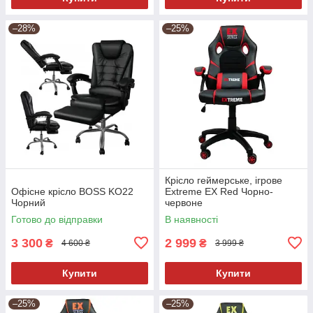
–28%
–25%
Крісло геймерське, ігрове
Офісне крісло BOSS KO22
Extreme EX Red Чорно-
Чорний
червоне
Готово до відправки
В наявності
3 300
2 999
₴
₴
4 600 ₴
3 999 ₴
Купити
Купити
–25%
–25%