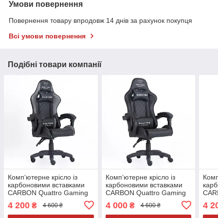
Умови повернення
Повернення товару впродовж 14 днів за рахунок покупця
Всі умови повернення
Подібні товари компанії
Комп‘ютерне крісло із
Комп‘ютерне крісло із
Комп
карбоновими вставками
карбоновими вставками
карб
CARBON Quattro Gaming
CARBON Quattro Gaming
CAR
Чорно-сірий
Чорний
Чор
4 200
4 000
4 2
₴
₴
4 600 ₴
4 600 ₴