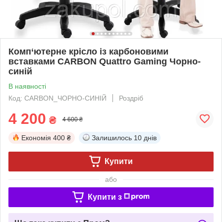
Комп‘ютерне крісло із карбоновими
вставками CARBON Quattro Gaming Чорно-
синій
В наявності
Код: CARBON_ЧОРНО-СИНІЙ
Роздріб
4 200
₴
4 600 ₴
Економія
400 ₴
Залишилось
10 днів
Купити
або
Купити з