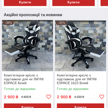
Купити
Купити
Акційні пропозиції та новинки
–34%
–31%
Комп‘ютерне крісло з
Комп‘ютерне крісло з
підставкою для ніг INFINI
підставкою для ніг INFINI
ESPACE Білий
ESPACE 1623 Білий
Готово до відправки
Готово до відправки
2 900
2 900
₴
₴
4 400 ₴
4 200 ₴
Купити
Купити