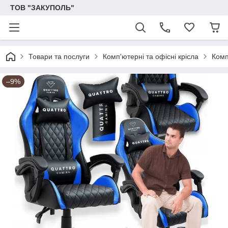
ТОВ "ЗАКУПОЛЬ"
Товари та послуги
Комп'ютерні та офісні крісла
Комп
–9%