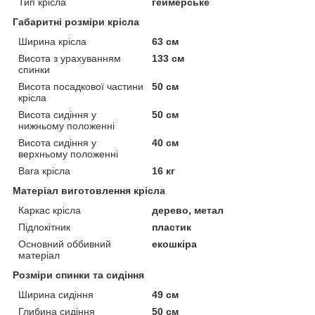
Тип крісла
геймерське
Габаритні розміри крісла
Ширина крісла
63 см
Висота з урахуванням
133 см
спинки
Висота посадкової частини
50 см
крісла
Висота сидіння у
50 см
нижньому положенні
Висота сидіння у
40 см
верхньому положенні
Вага крісла
16 кг
Матеріал виготовлення крісла
Каркас крісла
дерево, метал
Підлокітник
пластик
Основний оббивний
екошкіра
матеріал
Розміри спинки та сидіння
Ширина сидіння
49 см
Глибина сидіння
50 см