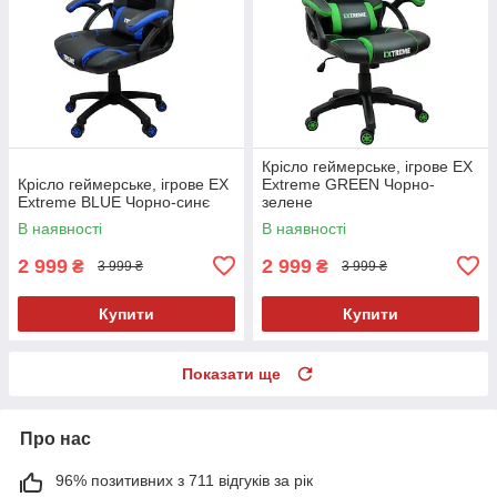
Крісло геймерське, ігрове EX
Крісло геймерське, ігрове EX
Extreme GREEN Чорно-
Extreme BLUE Чорно-синє
зелене
В наявності
В наявності
2 999
2 999
₴
₴
3 999 ₴
3 999 ₴
Купити
Купити
Показати ще
Про нас
96% позитивних з 711 відгуків за рік