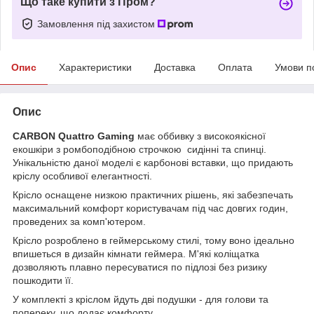
Що таке купити з Пром?
Замовлення під захистом
Опис
Характеристики
Доставка
Оплата
Умови п
Опис
CARBON Quattro Gaming
має оббивку з високоякісної
екошкіри з ромбоподібною строчкою сидінні та спинці.
Унікальністю даної моделі є карбонові вставки, що придають
кріслу особливої елегантності.
Крісло оснащене низкою практичних рішень, які забезпечать
максимальний комфорт користувачам під час довгих годин,
проведених за комп'ютером.
Крісло розроблено в геймерському стилі, тому воно ідеально
впишеться в дизайн кімнати геймера. М'які коліщатка
дозволяють плавно пересуватися по підлозі без ризику
пошкодити її.
У комплекті з кріслом йдуть дві подушки - для голови та
попереку, що додає комфорту.