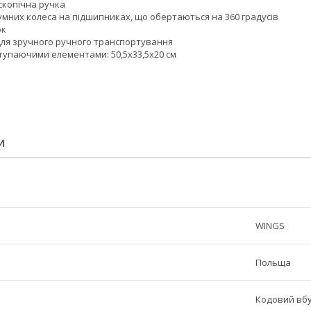
скопічна ручка
мних колеса на підшипниках, що обертаються на 360 градусів
ок
для зручного ручного транспортування
ступаючими елементами: 50,5х33,5х20 см
И
WINGS
Польща
Кодовий вб