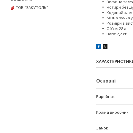
Висувна теле
Чотири безшу
ТОВ "ЗАКУПОЛЬ"
Кодовий зам
Міцна ручка 
Розміри з ви
Об'єм: 28 л
Вага: 2,2 кг
ХАРАКТЕРИСТИК
Основні
Виробник
Країна виробник
Замок