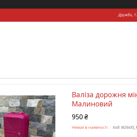
Дружби, 17
Валіза дорожня мін
Малиновий
950 ₴
Немає в наявності
Код:
W266XS