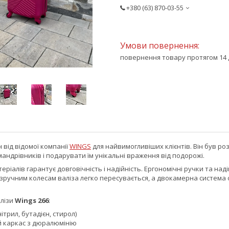
+380 (63) 870-03-55
повернення товару протягом 14 
від відомої компанії
WINGS
для найвимогливіших клієнтів. Він був р
андрівників і подарувати їм унікальні враження від подорожі.
еріалів гарантує довговічність і надійність. Ергономічні ручки та на
зручним колесам валіза легко пересувається, а двокамерна система о
лізи
Wings 266
:
ітрил, бутадієн, стирол)
й каркас з дюралюмінію