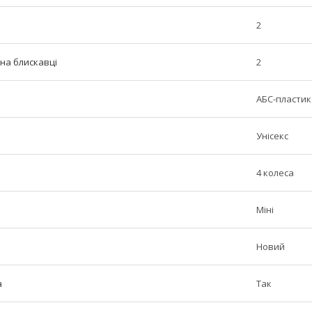
2
 на блискавці
2
АБС-пластик
Унісекс
4 колеса
Міні
Новий
а
Так