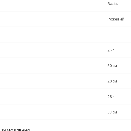
Валіза
Рожевий
2 кг
50 см
20 см
28 л
33 см
Я ЗАМОВЛЕННЯ