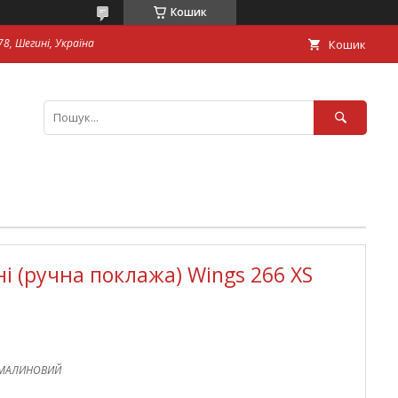
Кошик
8, Шегині, Україна
Кошик
і (ручна поклажа) Wings 266 XS
_МАЛИНОВИЙ