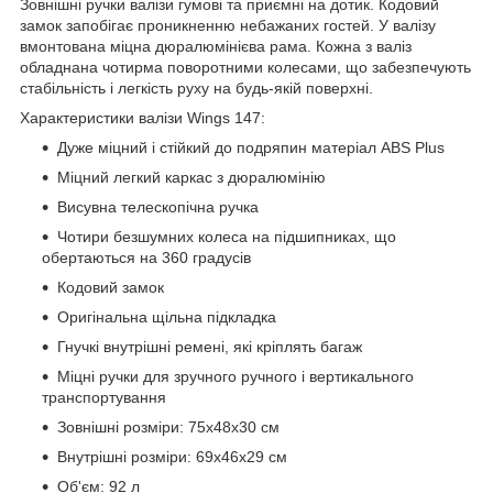
Зовнішні ручки валізи гумові та приємні на дотик. Кодовий
замок запобігає проникненню небажаних гостей. У валізу
вмонтована міцна дюралюмінієва рама. Кожна з валіз
обладнана чотирма поворотними колесами, що забезпечують
стабільність і легкість руху на будь-якій поверхні.
Характеристики валізи Wings 147:
Дуже міцний і стійкий до подряпин матеріал ABS Plus
Міцний легкий каркас з дюралюмінію
Висувна телескопічна ручка
Чотири безшумних колеса на підшипниках, що
обертаються на 360 градусів
Кодовий замок
Оригінальна щільна підкладка
Гнучкі внутрішні ремені, які кріплять багаж
Міцні ручки для зручного ручного і вертикального
транспортування
Зовнішні розміри: 75х48х30 см
Внутрішні розміри: 69х46х29 см
Об'єм: 92 л