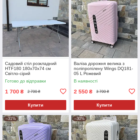
Садовий стіл розкладний
Валіза дорожня велика з
HTF180 180х70х74 см
поліпропілену Wings DQ181-
Світло-сірий
05 L Рожевий
Готово до відправки
В наявності
1 700
2 550
₴
₴
2 700 ₴
3 700 ₴
Купити
Купити
–31%
–30%