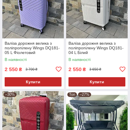
Валіза дорожня велика з
Валіза дорожня велика з
поліпропілену Wings DQ181-
поліпропілену Wings DQ181-
05 L Фіолетовий
04 L Білий
В наявності
В наявності
2 550
2 550
₴
₴
3 700 ₴
3 650 ₴
Купити
Купити
–30%
Топ
–27%