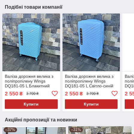
Подібні товари компанії
Валіза дорожня велика з
Валіза дорожня велика з
Валі
поліпропілену Wings
поліпропілену Wings
полі
DQ181-05 L Блакитний
DQ181-05 L Світло-синій
DQ18
(Macaron blue)
(Light blue)
2 550
2 550
2 5
₴
₴
3 700 ₴
3 700 ₴
Купити
Купити
Акційні пропозиції та новинки
–37%
–31%