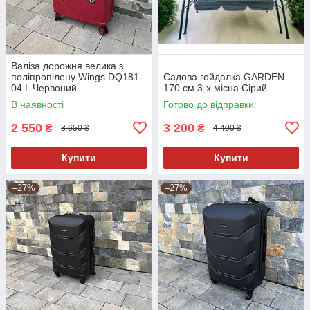
Валіза дорожня велика з
поліпропілену Wings DQ181-
Садова гойдалка GARDEN
04 L Червоний
170 см 3-х місна Сірий
В наявності
Готово до відправки
2 550
3 200
₴
₴
3 650 ₴
4 400 ₴
Купити
Купити
–27%
–27%