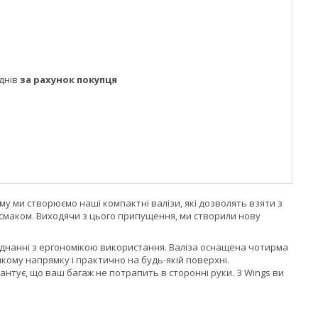
днів
за рахунок покупця
му ми створюємо наші компактні валізи, які дозволять взяти з
і смаком. Виходячи з цього припущення, ми створили нову
єднанні з ергономікою використання. Валіза оснащена чотирма
кому напрямку і практично на будь-якій поверхні.
арантує, що ваш багаж не потрапить в сторонні руки. З Wings ви