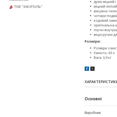
дуже міцний і
міцний легки
ТОВ "ЗАКУПОЛЬ"
висувна теле
чотири подвій
кодовий замо
оригінальна 
гнучкі внутріш
міцні ручки 
Розміри:
Розміри з вис
Ємність: 63 л
Вага: 3,9 кг
ХАРАКТЕРИСТИК
Основні
Виробник