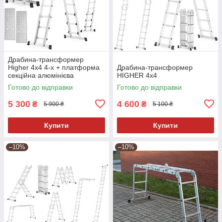
Драбина-трансформер
Higher 4x4 4-х + платформа
Драбина-трансформер
секційна алюмінієва
HIGHER 4х4
розкладна 16 ступ. 4.6м
Готово до відправки
Готово до відправки
Польща
5 300
4 600
₴
₴
5 900 ₴
5 100 ₴
Купити
Купити
–10%
–10%