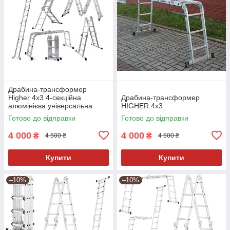
Драбина-трансформер
Higher 4x3 4-секційна
Драбина-трансформер
алюмінієва універсальна
HIGHER 4х3
розкладна 4х3 12 ступ.3.5м
Готово до відправки
Готово до відправки
Польща
4 000
4 000
₴
₴
4 500 ₴
4 500 ₴
Купити
Купити
–10%
–10%