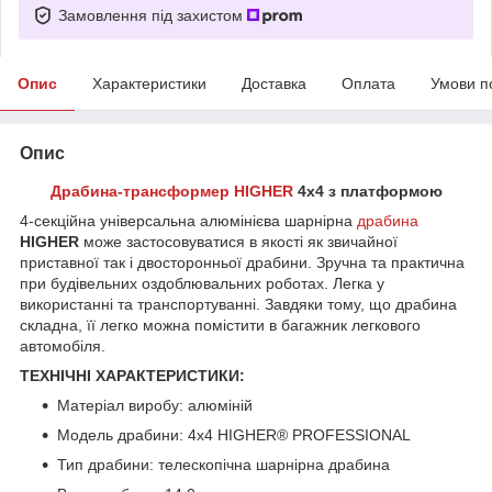
Замовлення під захистом
Опис
Характеристики
Доставка
Оплата
Умови п
Опис
Драбина-трансформер
HIGHER
4х4 з платформою
4-секційна універсальна алюмінієва шарнірна
драбина
HIGHER
може застосовуватися в якості як звичайної
приставної так і двосторонньої драбини. Зручна та практична
при будівельних оздоблювальних роботах. Легка у
використанні та транспортуванні. Завдяки тому, що драбина
складна, її легко можна помістити в багажник легкового
автомобіля.
ТЕХНІЧНІ ХАРАКТЕРИСТИКИ:
Матеріал виробу: алюміній
Модель драбини: 4x4 HIGHER®️ PROFESSIONAL
Тип драбини: телескопічна шарнірна драбина