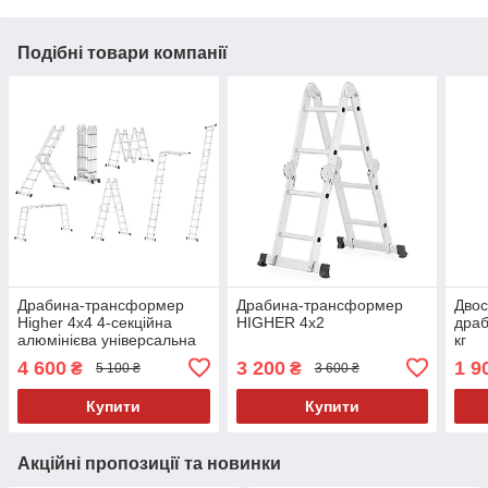
Подібні товари компанії
Драбина-трансформер
Драбина-трансформер
Двос
Higher 4x4 4-секційна
HIGHER 4х2
драб
алюмінієва універсальна
кг
розкладна 16 ступ. 4.6м
4 600
3 200
1 9
₴
₴
5 100 ₴
3 600 ₴
Купити
Купити
Акційні пропозиції та новинки