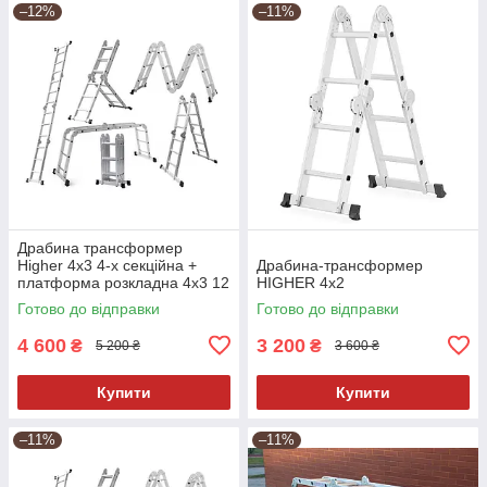
–12%
–11%
Драбина трансформер
Higher 4x3 4-х секційна +
Драбина-трансформер
платформа розкладна 4х3 12
HIGHER 4х2
ступ.3.5 м Польща
Готово до відправки
Готово до відправки
4 600
3 200
₴
₴
5 200 ₴
3 600 ₴
Купити
Купити
–11%
–11%