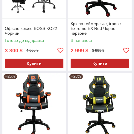
Крісло геймерське, ігрове
Офісне крісло BOSS KO22
Extreme EX Red Чорно-
Чорний
червоне
Готово до відправки
В наявності
3 300
2 999
₴
₴
4 600 ₴
3 999 ₴
Купити
Купити
–25%
–25%