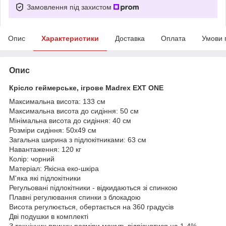
Замовлення під захистом
Опис
Характеристики
Доставка
Оплата
Умови 
Опис
Крісло геймерське, ігрове Madrex EXT ONE
Максимальна висота: 133 см
Максимальна висота до сидіння: 50 см
Мінімальна висота до сидіння: 40 см
Розміри сидіння: 50х49 см
Загальна ширина з підлокітниками: 63 см
Навантаження: 120 кг
Колір: чорний
Матеріал: Якісна еко-шкіра
М'яка які підлокітники
Регульовані підлокітники - відкидаються зі спинкою
Плавні регулювання спинки з блокадою
Висота регулюється, обертається на 360 градусів
Дві подушки в комплекті
З технічних причин розміри можуть відрізнятися на 1-4%