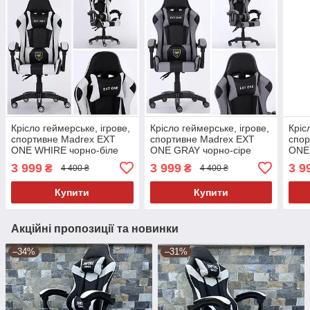
Крісло геймерське, ігрове,
Крісло геймерське, ігрове,
Кріс
спортивне Madrex EXT
спортивне Madrex EXT
спор
ONE WHIRE чорно-біле
ONE GRAY чорно-сіре
ONE
3 999
3 999
3 9
₴
₴
4 400 ₴
4 400 ₴
Купити
Купити
Акційні пропозиції та новинки
–34%
–31%