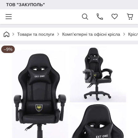
ТОВ "ЗАКУПОЛЬ"
Товари та послуги
Комп'ютерні та офісні крісла
Кріс
–9%