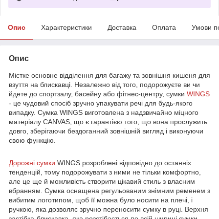
Опис
Характеристики
Доставка
Оплата
Умови п
Опис
Містке основне відділення для багажу та зовнішня кишеня для
взуття на блискавці. Незалежно від того, подорожуєте ви чи
йдете до спортзалу, басейну або фітнес-центру, сумки
WINGS
- це чудовий спосіб зручно упакувати речі для будь-якого
випадку. Сумка WINGS виготовлена з надзвичайно міцного
матеріалу CANVAS, що є гарантією того, що вона прослужить
довго, зберігаючи бездоганний зовнішній вигляд і виконуючи
свою функцію.
Дорожні сумки
WINGS розроблені відповідно до останніх
тенденцій, тому подорожувати з ними не тільки комфортно,
але це ще й можливість створити цікавий стиль з власним
вбранням. Сумка оснащена регульованим знімним ременем з
вибитим логотипом, щоб її можна було носити на плечі, і
ручкою, яка дозволяє зручно переносити сумку в руці. Верхня
застібка-блискавка, яка розстібається по всій ширині сумки,