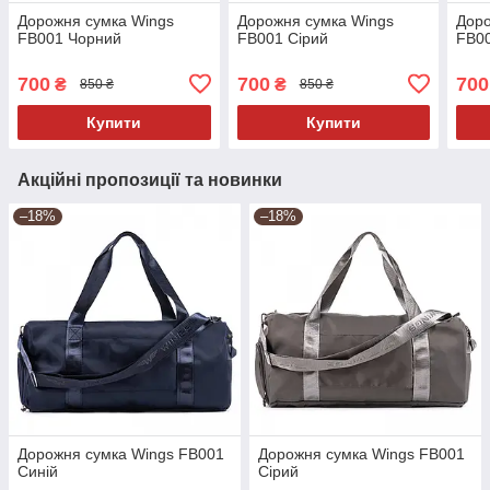
Дорожня сумка Wings
Дорожня сумка Wings
Доро
FB001 Чорний
FB001 Сірий
FB00
700
700
700
₴
₴
850 ₴
850 ₴
Купити
Купити
Акційні пропозиції та новинки
–18%
–18%
Дорожня сумка Wings FB001
Дорожня сумка Wings FB001
Синій
Сірий