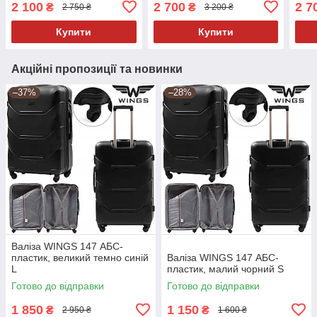
2 100
2 700
2 7
₴
₴
2 750 ₴
3 200 ₴
Купити
Купити
Акційні пропозиції та новинки
–37%
–28%
Валіза WINGS 147 АБС-
пластик, великий темно синій
Валіза WINGS 147 АБС-
L
пластик, малий чорний S
Готово до відправки
Готово до відправки
1 850
1 150
₴
₴
2 950 ₴
1 600 ₴