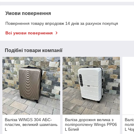
Умови повернення
Повернення товару впродовж 14 днів за рахунок покупця
Всі умови повернення
Подібні товари компанії
Валіза WINGS 304 АБС-
Валіза дорожня велика з
Валі
пластик, великий шампань
поліпропілену Wings PP06
полі
L
L Білий
L Чо