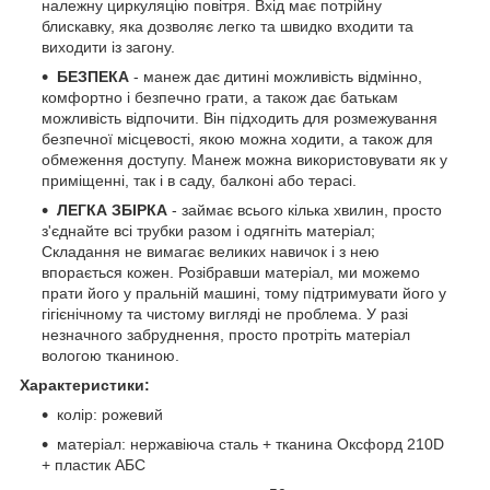
належну циркуляцію повітря. Вхід має потрійну
блискавку, яка дозволяє легко та швидко входити та
виходити із загону.
БЕЗПЕКА
- манеж дає дитині можливість відмінно,
комфортно і безпечно грати, а також дає батькам
можливість відпочити. Він підходить для розмежування
безпечної місцевості, якою можна ходити, а також для
обмеження доступу. Манеж можна використовувати як у
приміщенні, так і в саду, балконі або терасі.
ЛЕГКА ЗБІРКА
- займає всього кілька хвилин, просто
з'єднайте всі трубки разом і одягніть матеріал;
Складання не вимагає великих навичок і з нею
впорається кожен. Розібравши матеріал, ми можемо
прати його у пральній машині, тому підтримувати його у
гігієнічному та чистому вигляді не проблема. У разі
незначного забруднення, просто протріть матеріал
вологою тканиною.
Характеристики:
колір: рожевий
матеріал: нержавіюча сталь + тканина Оксфорд 210D
+ пластик АБС