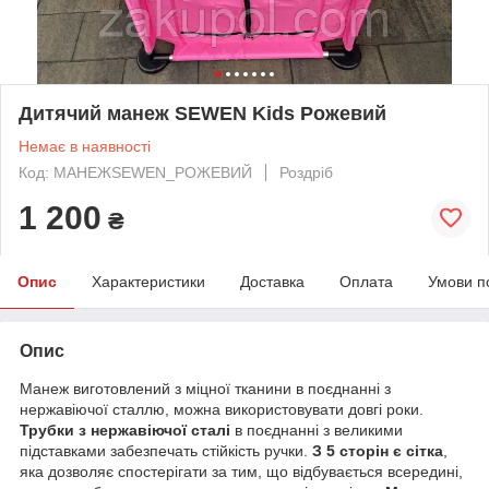
Дитячий манеж SEWEN Kids Рожевий
Немає в наявності
Код: МАНЕЖSEWEN_РОЖЕВИЙ
Роздріб
1 200
₴
Опис
Характеристики
Доставка
Оплата
Умови п
Опис
Манеж виготовлений з міцної тканини в поєднанні з
нержавіючої сталлю, можна використовувати довгі роки.
Трубки з нержавіючої сталі
в поєднанні з великими
підставками забезпечать стійкість ручки.
З 5 сторін є сітка
,
яка дозволяє спостерігати за тим, що відбувається всередині,