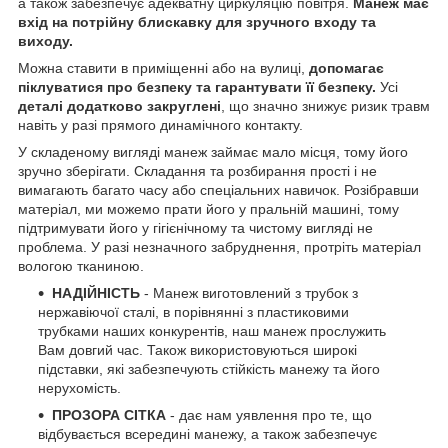
а також забезпечує адекватну циркуляцію повітря.
Манеж має
вхід на потрійну блискавку для зручного входу та
виходу.
Можна ставити в приміщенні або на вулиці,
допомагає
піклуватися про безпеку та гарантувати її безпеку.
Усі
деталі додатково закруглені
, що значно знижує ризик травм
навіть у разі прямого динамічного контакту.
У складеному вигляді манеж займає мало місця, тому його
зручно зберігати. Складання та розбирання прості і не
вимагають багато часу або спеціальних навичок. Розібравши
матеріал, ми можемо прати його у пральній машині, тому
підтримувати його у гігієнічному та чистому вигляді не
проблема. У разі незначного забруднення, протріть матеріал
вологою тканиною.
НАДІЙНІСТЬ
- Манеж виготовлений з трубок з
нержавіючої сталі, в порівнянні з пластиковими
трубками наших конкурентів, наш манеж прослужить
Вам довгий час. Також використовуються широкі
підставки, які забезпечують стійкість манежу та його
нерухомість.
ПРОЗОРА СІТКА
- дає нам уявлення про те, що
відбувається всередині манежу, а також забезпечує