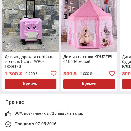
Дитяча дорожня валіза на
Дитяча палатка KRUZZEL
Дитя
колесах Ecarla WP04
6104 Рожевий
буди
Рожевий
Kruz
1 300
800
800
₴
₴
1 600 ₴
1 000 ₴
Купити
Купити
Про нас
96% позитивних з 715 відгуків за рік
Працює з 07.05.2016