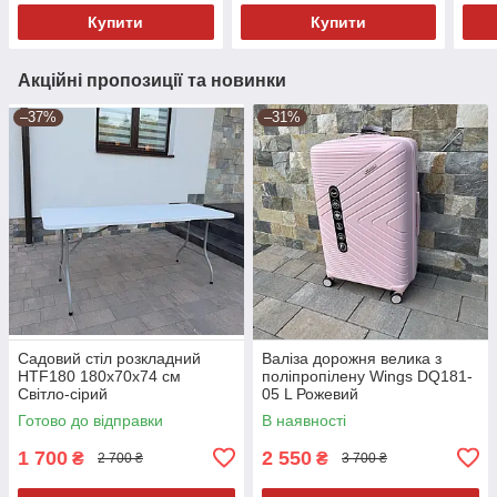
Купити
Купити
Акційні пропозиції та новинки
–37%
–31%
Садовий стіл розкладний
Валіза дорожня велика з
HTF180 180х70х74 см
поліпропілену Wings DQ181-
Світло-сірий
05 L Рожевий
Готово до відправки
В наявності
1 700
2 550
₴
₴
2 700 ₴
3 700 ₴