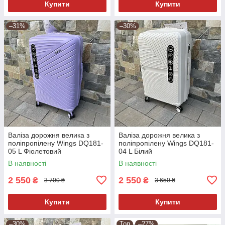
Купити
Купити
–31%
–30%
Валіза дорожня велика з
Валіза дорожня велика з
поліпропілену Wings DQ181-
поліпропілену Wings DQ181-
05 L Фіолетовий
04 L Білий
В наявності
В наявності
2 550
2 550
₴
₴
3 700 ₴
3 650 ₴
Купити
Купити
–30%
Топ
–27%