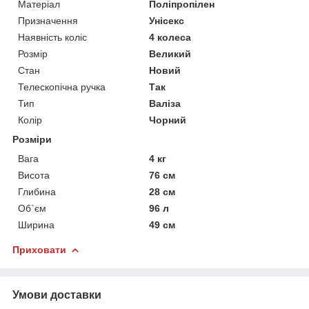
Матеріал
Поліпропілен
Призначення
Унісекс
Наявність коліс
4 колеса
Розмір
Великий
Стан
Новий
Телескопічна ручка
Так
Тип
Валіза
Колір
Чорний
Розміри
Вага
4 кг
Висота
76 см
Глибина
28 см
Об`єм
96 л
Ширина
49 см
Приховати
Умови доставки