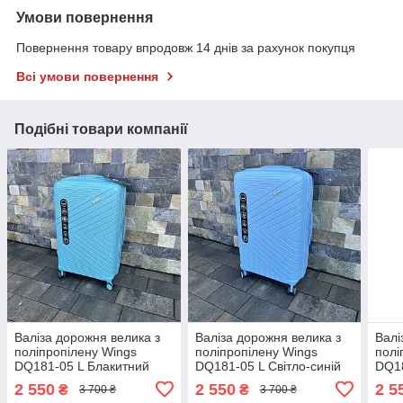
Умови повернення
Повернення товару впродовж 14 днів за рахунок покупця
Всі умови повернення
Подібні товари компанії
Валіза дорожня велика з
Валіза дорожня велика з
Валі
поліпропілену Wings
поліпропілену Wings
полі
DQ181-05 L Блакитний
DQ181-05 L Світло-синій
DQ18
(Macaron blue)
(Light blue)
2 550
2 550
2 5
₴
₴
3 700 ₴
3 700 ₴