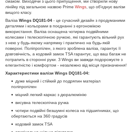
смаком. Виходячи з цього припущення, ми створили нову
лінійку під загальною назвою Prime
Wings
, що об'єднує валізи
вищого класу.
Валіза
Wings DQ181-04
- це сучасний дизайн з продуманими
деталями і кольорами в поєднанні з ергономікою
використання. Валіза оснащена чотирма подвійними
колесами і телескопічною ручкою, які гарантують вільний рух
з нею у будь-якому напрямку і практично на будь-якій
поверхні. Поліпропілен, з якого зроблена валіза, гарантує її
довговічність, а кодовий замок TSA гарантує, що ваш багаж не
потрапить в сторонні руки. З Wings ви завжди подорожуєте з
елегантністю і комфортом - незалежно від місця призначення!
Характеристики валізи Wings DQ181-04:
дуже міцний і стійкий до подряпин матеріал
поліпропілен
міцний легкий каркас з дюралюмінію
висувна телескопічна ручка
чотири подвійні безшумні колеса на підшипниках, що
обертаються на 360 градусів
кодовий замок TSA
оригінальна щільна підкладка