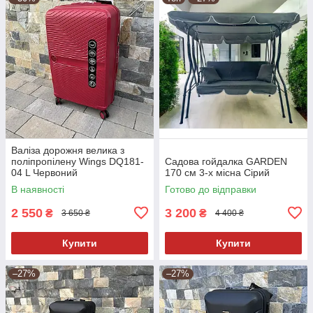
Валіза дорожня велика з
поліпропілену Wings DQ181-
Садова гойдалка GARDEN
04 L Червоний
170 см 3-х місна Сірий
В наявності
Готово до відправки
2 550
3 200
₴
₴
3 650 ₴
4 400 ₴
Купити
Купити
–27%
–27%