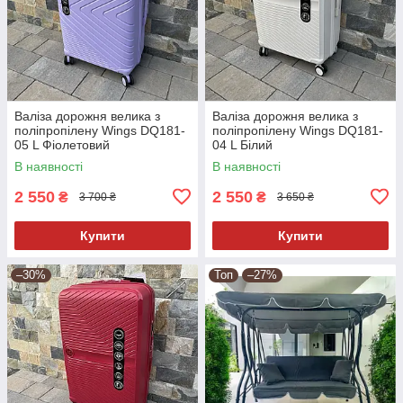
Валіза дорожня велика з
Валіза дорожня велика з
поліпропілену Wings DQ181-
поліпропілену Wings DQ181-
05 L Фіолетовий
04 L Білий
В наявності
В наявності
2 550
2 550
₴
₴
3 700 ₴
3 650 ₴
Купити
Купити
–30%
Топ
–27%