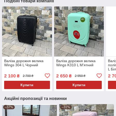
Подібні товари компанії
Валіза дорожня велика
Валіза дорожня велика
Валі
Wings 304 L Чорний
Wings K310 L М'ятний
полі
L Бі
2 100
2 650
2 7
₴
₴
2 700 ₴
2 950 ₴
Купити
Купити
Акційні пропозиції та новинки
–37%
–31%