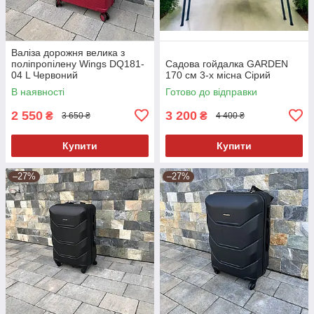
Валіза дорожня велика з
поліпропілену Wings DQ181-
Садова гойдалка GARDEN
04 L Червоний
170 см 3-х місна Сірий
В наявності
Готово до відправки
2 550
3 200
₴
₴
3 650 ₴
4 400 ₴
Купити
Купити
–27%
–27%