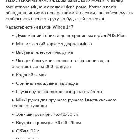
замок запобігає проникненню небажаних гостей. У валізу
вмонтована міцна дюралюмінієва рама. Кожна з валіз
обладнана чотирма поворотними колесами, що забезпечують
стабільність і легкість руху на будь-якій поверхні.
Характеристики валізи Wings 147:
Дуже міцний і стійкий до подряпин матеріал ABS Plus
Міцний легкий каркас з дюралюмінію
Висувна телескопічна ручка
Чотири безшумних колеса на підшипниках, що
обертаються на 360 градусів
Кодовий замок
Оригінальна щільна підкладка
Гнучкі внутрішні ремені, які кріплять багаж
Міцні ручки для зручного ручного і вертикального
транспортування
Зовнішні розміри: 75х48х30 см
Внутрішні розміри: 69х46х29 см
Об'єм: 92 л