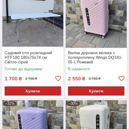
Садовий стіл розкладний
Валіза дорожня велика з
HTF180 180х70х74 см
поліпропілену Wings DQ181-
Світло-сірий
05 L Рожевий
Готово до відправки
В наявності
1 700
2 550
₴
₴
2 700 ₴
3 700 ₴
Купити
Купити
–31%
–30%