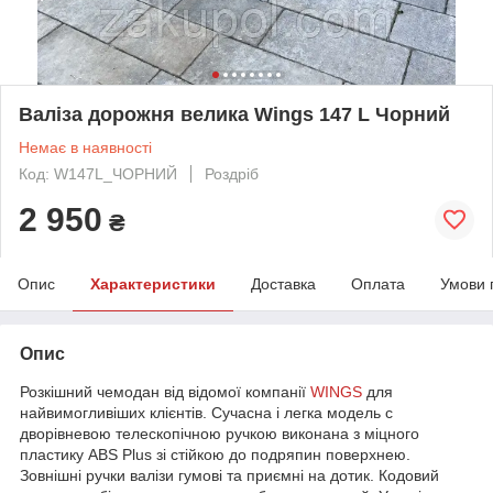
Валіза дорожня велика Wings 147 L Чорний
Немає в наявності
Код: W147L_ЧОРНИЙ
Роздріб
2 950
₴
Опис
Характеристики
Доставка
Оплата
Умови 
Опис
Розкішний чемодан від відомої компанії
WINGS
для
найвимогливіших клієнтів. Сучасна і легка модель c
дворівневою телескопічною ручкою виконана з міцного
пластику ABS Plus зі стійкою до подряпин поверхнею.
Зовнішні ручки валізи гумові та приємні на дотик. Кодовий